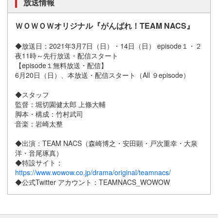
放送情報
ＷＯＷＯＷオリジナル『がんばれ！TEAM NACS』
◆放送日：2021年3月7日（日）・14日（日） episode１・２
夜11時～先行放送・配信スタート
【episode１無料放送・配信】
6月20日（日）、本放送・配信スタート（All ９episode）
◆スタッフ
監督：堀切園健太郎 上條大輔
脚本・構成：竹村武司
音楽：岩崎太整
◆出演：TEAM NACS（森崎博之・安田顕・戸次重幸・大泉
洋・音尾琢真）
◆特設サイト：
https://www.wowow.co.jp/drama/original/teamnacs/
◆公式Twitter アカウント：TEAMNACS_WOWOW