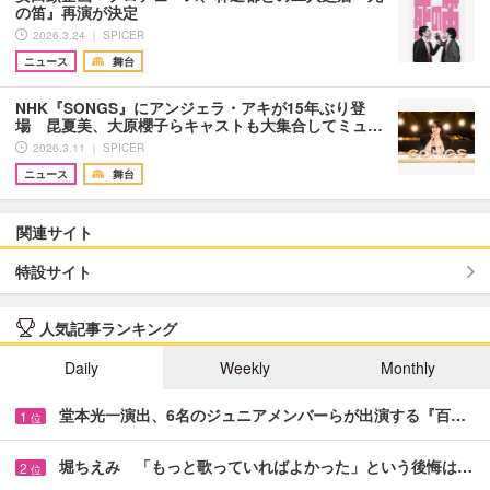
の笛』再演が決定
2026.3.24 ｜ SPICER
ニュース
舞台
NHK『SONGS』にアンジェラ・アキが15年ぶり登
場 昆夏美、大原櫻子らキャストも大集合してミュ…
2026.3.11 ｜ SPICER
ニュース
舞台
関連サイト
特設サイト
人気記事ランキング
Daily
Weekly
Monthly
堂本光一演出、6名のジュニアメンバーらが出演する『百…
1
位
堀ちえみ 「もっと歌っていればよかった」という後悔は…
2
位