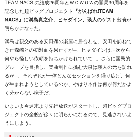
TEAM NACS の結成25周年とＷＯＷＯＷの開局30周年を
記念した超ビッグプロジェクト
『がんばれ!TEAM
NACS』
に
満島真之介、ヒャダイン、瑛人
のゲスト出演が
明らかになった。
満島は親交のある安田顕の楽屋に居合わせ、安田を訪ねて
きた森崎との初対面を果たすが─。ヒャダインは戸次から
何やら怪しい依頼を持ちかけられていて─。さらに国民的
グループを目指し、楽曲制作に挑む大泉は瑛人の元を訪れ
るが─。それぞれが一体どんなセッションを繰り広げ、何
が生まれようとしているのか、やはり本作は何が何だかよ
く分からない様子だ。
いよいよ今週末より先行放送がスタートし、超ビッグプロ
ジェクトの全貌が徐々に明らかになるので、見逃さないよ
うにしよう。