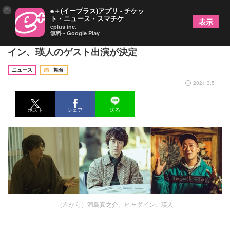
×
e＋(イープラス)アプリ - チケッ
ト・ニュース・スマチケ
表示
eplus inc.
無料 - Google Play
『がんばれ！TEAM NACS』に満島真之介、ヒャダ
イン、瑛人のゲスト出演が決定
ニュース
舞台
2021.3.5
ポスト
シェア
送る
（左から）満島真之介、ヒャダイン、瑛人