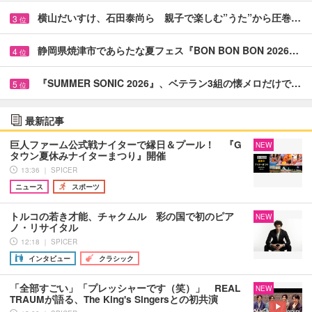
横山だいすけ、石田泰尚ら 親子で楽しむ”うた”から圧巻…
3
位
静岡県焼津市であらたな夏フェス『BON BON BON 2026…
4
位
『SUMMER SONIC 2026』、ベテラン3組の懐メロだけで…
5
位
最新記事
巨人ファーム公式戦ナイターで縁日＆プール！ 『G
NEW
タウン夏休みナイターまつり』開催
13:36 ｜ SPICER
ニュース
スポーツ
トルコの若き才能、チャクムル 彩の国で初のピア
NEW
ノ・リサイタル
12:18 ｜ SPICER
インタビュー
クラシック
「全部すごい」「プレッシャーです（笑）」 REAL
NEW
TRAUMが語る、The King's Singersとの初共演