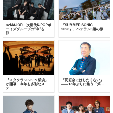
82MAJOR 次世代K-POPボ
『SUMMER SONIC
ーイズグループの“今”を
2026』、ベテラン3組の懐…
訊…
『スタクラ 2026 in 横浜』
「同窓会にはしたくない」
が開幕 今年も多彩なス
――15年ぶりに集う「第…
テ…