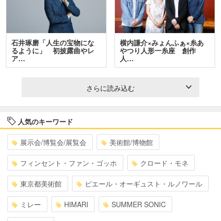
石井琢磨「人生の宝物にな
横内謙介×みょんふぁ×糸あ
るように」 初披露曲やレ
やつり人形一糸座 創作
ア…
人…
さらに読み込む
人気のキーワード
展示会/博覧会/展覧会
美術館/博物館
フィンセント・ファン・ゴッホ
クロード・モネ
東京都美術館
ピエール・オーギュスト・ルノワール
ミレー
HIMARI
SUMMER SONIC