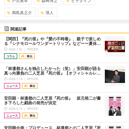
戸次重幸
森崎博之
ヒャダイン
満島真之介
瑛人
関連記事
【関西】『死の笛』や『愛の不時着』、親子で楽しめ
る『シナモロールワンダートリップ』などーー夏休…
2026.7.30 ｜ SPICER
コラム
舞台
「林遣都さんを独占したかった（笑）」安田顕が語る
真っ向勝負の二人芝居『死の笛』【オフィシャルレ…
2026.7.16 ｜ SPICER
ニュース
舞台
安田顕・林遣都の二人芝居『死の笛』 坂元裕二が書
き下ろした戯曲の発売が決定
2026.5.15 ｜ SPICER
ニュース
舞台
安田顕企画・プロデュース、林遣都との二人芝居『死