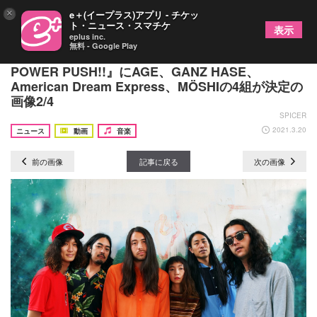
×
e＋(イープラス)アプリ - チケッ
ト・ニュース・スマチケ
表示
eplus inc.
無料 - Google Play
新宿LOFT主催の若手アーティスト応援企画『LOFT
POWER PUSH!!』にAGE、GANZ HASE、
American Dream Express、MÖSHIの4組が決定の
画像2/4
SPICER
2021.3.20
ニュース
動画
音楽
前の画像
記事に戻る
次の画像