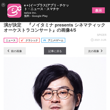
×
e＋(イープラス)アプリ - チケッ
ト・ニュース・スマチケ
表示
eplus inc.
無料 - Google Play
菅野祐悟、横山克、小畑貴裕、サラ・オレインの出
演が決定 『ノイタミナ presents シネマティック
オーケストラコンサート』の画像4/5
SPICER
2021.3.25
ニュース
クラシック
アニメ/ゲーム
前の画像
記事に戻る
次の画像