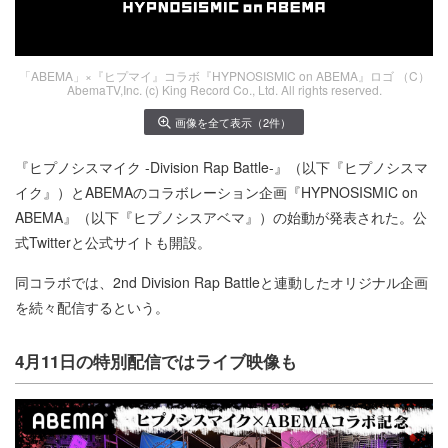
「ABEMA」×『ヒプマイ』コラボ『HYPNOSISMIC on ABEMA』ロゴ （C）
AbemaTV,Inc. (c) King Record Co., Ltd. All rights reserved.
画像を全て表示（2件）
『ヒプノシスマイク -Division Rap Battle-』（以下『ヒプノシスマ
イク』）とABEMAのコラボレーション企画『HYPNOSISMIC on
ABEMA』（以下『ヒプノシスアベマ』）の始動が発表された。公
式Twitterと公式サイトも開設。
同コラボでは、2nd Division Rap Battleと連動したオリジナル企画
を続々配信するという。
4月11日の特別配信ではライブ映像も