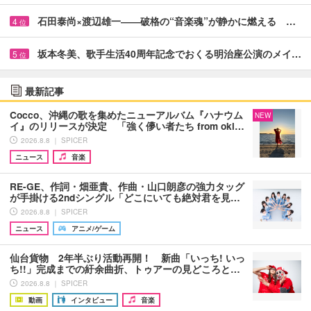
石田泰尚×渡辺雄一――破格の“音楽魂”が静かに燃える …
4
位
坂本冬美、歌手生活40周年記念でおくる明治座公演のメイ…
5
位
最新記事
Cocco、沖縄の歌を集めたニューアルバム『ハナウム
NEW
イ』のリリースが決定 「強く儚い者たち from oki…
2026.8.8 ｜ SPICER
ニュース
音楽
RE-GE、作詞・畑亜貴、作曲・山口朗彦の強力タッグ
が手掛ける2ndシングル「どこにいても絶対君を見…
2026.8.8 ｜ SPICER
ニュース
アニメ/ゲーム
仙台貨物 2年半ぶり活動再開！ 新曲「いっち! いっ
ち!!」完成までの紆余曲折、トゥアーの見どころと…
2026.8.8 ｜ SPICER
動画
インタビュー
音楽