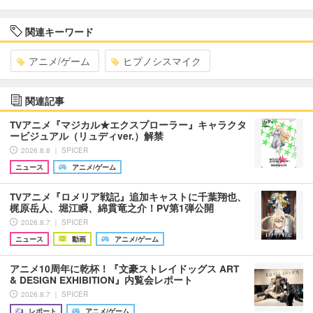
関連キーワード
アニメ/ゲーム
ヒプノシスマイク
関連記事
TVアニメ『マジカル★エクスプローラー』キャラクタ
ービジュアル（リュディver.）解禁
2026.8.8 ｜ SPICER
ニュース
アニメ/ゲーム
TVアニメ『ロメリア戦記』追加キャストに千葉翔也、
梶原岳人、堀江瞬、綿貫竜之介！PV第1弾公開
2026.8.7 ｜ SPICER
ニュース
動画
アニメ/ゲーム
アニメ10周年に乾杯！『文豪ストレイドッグス ART
& DESIGN EXHIBITION』内覧会レポート
2026.8.7 ｜ SPICER
レポート
アニメ/ゲーム