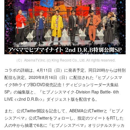
（C）AbemaTV,Inc. (c) King Record Co., Ltd. All rights reserved.
コラボの詳細は、4月11日（日）に発表予定。同日20時からは特別
配信も決定。2020年8月16日（日）に配信された『ヒプノシスマ
イク5thライブBD/DVD発売記念！ディビジョンリーダー大集結
SP』の編集版と、『ヒプノシスマイク-Division Rap Battle- 6th
LIVE <<2nd D.R.B>>』ダイジェスト版を配信する。
また、公式Twitter開設を記念して、ABEMA公式Twitterと『ヒプノ
シスアベマ』公式Twitterをフォローし、指定のツイートをRTした
人の中から抽選で6名に『ヒプノシスアベマ』オリジナルステッカ