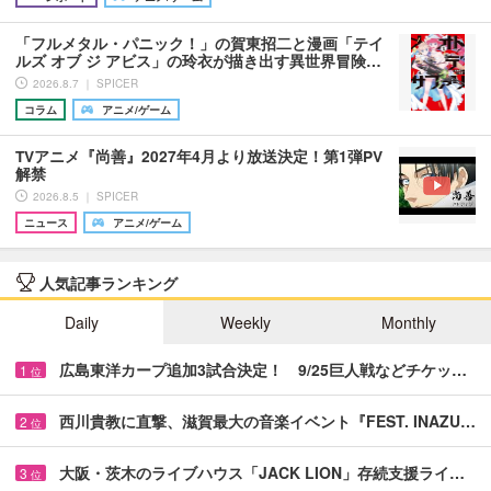
「フルメタル・パニック！」の賀東招二と漫画「テイ
ルズ オブ ジ アビス」の玲衣が描き出す異世界冒険…
2026.8.7 ｜ SPICER
コラム
アニメ/ゲーム
TVアニメ『尚善』2027年4月より放送決定！第1弾PV
解禁
2026.8.5 ｜ SPICER
ニュース
アニメ/ゲーム
人気記事ランキング
Daily
Weekly
Monthly
広島東洋カープ追加3試合決定！ 9/25巨人戦などチケッ…
1
位
西川貴教に直撃、滋賀最大の音楽イベント『FEST. INAZU…
2
位
大阪・茨木のライブハウス「JACK LION」存続支援ライ…
3
位