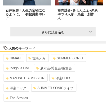
石井琢磨「人生の宝物にな
横内謙介×みょんふぁ×糸あ
るように」 初披露曲やレ
やつり人形一糸座 創作
ア…
人…
さらに読み込む
人気のキーワード
HIMARI
堀ちえみ
SUMMER SONIC
indigo la End
展示会/博覧会/展覧会
MAN WITH A MISSION
洋楽POPS
洋楽ロック
SUMMER SONICライブ
The Strokes