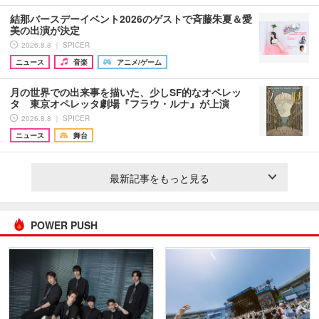
結那バースデーイベント2026のゲストで斉藤朱夏＆愛
美の出演が決定
2026.8.8 ｜ SPICER
ニュース
音楽
アニメ/ゲーム
月の世界での出来事を描いた、少しSF的なオペレッ
タ 東京オペレッタ劇場『フラウ・ルナ』が上演
2026.8.8 ｜ SPICER
ニュース
舞台
最新記事をもっと見る
POWER PUSH