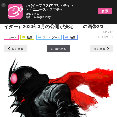
×
e＋(イープラス)アプリ - チケッ
ト・ニュース・スマチケ
表示
eplus inc.
無料 - Google Play
庵野秀明氏が監督・脚本 実写映画『シン・仮面ラ
イダー』2023年3月の公開が決定 の画像2/3
SPICER
2021.4.3
ニュース
動画
アニメ/ゲーム
映画
前の画像
記事に戻る
次の画像