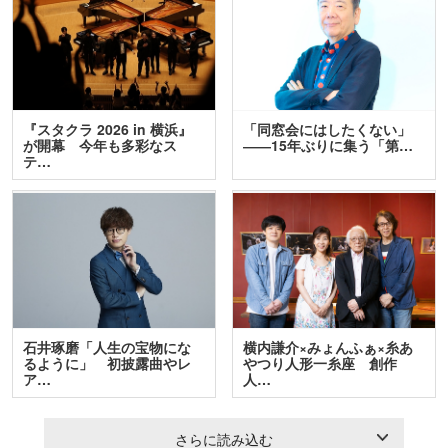
『スタクラ 2026 in 横浜』
「同窓会にはしたくない」
が開幕 今年も多彩なス
――15年ぶりに集う「第…
テ…
石井琢磨「人生の宝物にな
横内謙介×みょんふぁ×糸あ
るように」 初披露曲やレ
やつり人形一糸座 創作
ア…
人…
さらに読み込む