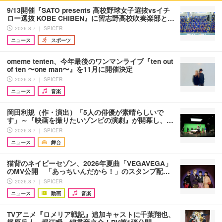
9/13開催『SATO presents 高校野球女子選抜vsイチ
ロー選抜 KOBE CHIBEN』に習志野高校吹奏楽部と…
2026.8.7 ｜ SPICER
ニュース
スポーツ
omeme tenten、今年最後のワンマンライブ『ten out
of ten 〜one man〜』を11月に開催決定
2026.8.7 ｜ SPICER
ニュース
音楽
岡田利規（作・演出）「5人の俳優が素晴らしいで
す」～『映画を撮りたいゾンビの演劇』が開幕し、…
2026.8.7 ｜ SPICER
ニュース
舞台
猫背のネイビーセゾン、2026年夏曲「VEGAVEGA」
のMV公開 「あっちいんだから！」のスタンプ配…
2026.8.7 ｜ SPICER
ニュース
動画
音楽
TVアニメ『ロメリア戦記』追加キャストに千葉翔也、