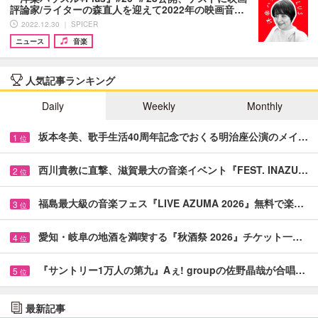
評論家/ライターの森直人を迎えて2022年の映画音…
2022.12.30 ｜ SPICER
ニュース
音楽
人気記事ランキング
Daily
Weekly
Monthly
坂本冬美、歌手生活40周年記念でおくる明治座公演のメイ…
1
位
西川貴教に直撃、滋賀最大の音楽イベント『FEST. INAZU…
2
位
福島最大級の音楽フェス『LIVE AZUMA 2026』無料で楽…
3
位
愛知・岐阜の地酒を満喫する『秋酒祭 2026』チケット一…
4
位
『サントリー1万人の第九』Aぇ! groupの佐野晶哉が合唱…
5
位
最新記事