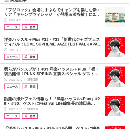
『フジロック』会場に手ぶらでキャンプを楽しむ新エ
リア「キャンプヴィレッジ」が登場＆渋谷横丁に2…
2024.4.5 ｜ SPICER
ニュース
音楽
洋楽ハッスル＋Plus #32・#33「新世代ジャズフェス
ティバル：LOVE SUPREME JAZZ FESTIVAL JAPA…
2023.4.7 ｜ SPICER
ニュース
音楽
我らがパンスプが！ #31 洋楽ハッスル＋Plus 「祝・
復活開催！PUNK SPRING 直前スペシャル ゲスト…
2023.3.12 ｜ SPICER
ニュース
音楽
話題の海外フェス情報も！『洋楽ハッスル+Plus』#2
9・＃30、ゲストにFestival Life編集長の津田昌…
2023.2.18 ｜ SPICER
ニュース
音楽
『洋楽ハッスル+Plus』#26-＃28公開、ゲストに映画