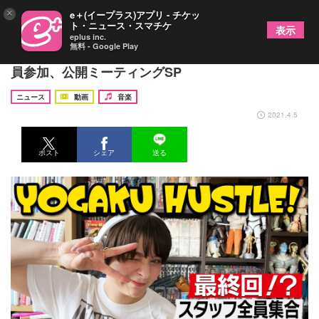
×
e＋(イープラス)アプリ - チケッ
ト・ニュース・スマチケ
表示
eplus inc.
無料 - Google Play
奥浜レイラの【洋楽ハッスル！ #75】 スタッフ全
員参加、公開ミーティングSP
ニュース
動画
音楽
2021.4.5
ポスト
シェア
送る