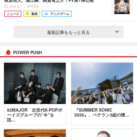
梶原岳人、堀江瞬、綿貫竜之介！PV第1弾公開
2026.8.7 ｜ SPICER
ニュース
動画
アニメ/ゲーム
最新記事をもっと見る
POWER PUSH
82MAJOR 次世代K-POPボ
『SUMMER SONIC
ーイズグループの“今”を
2026』、ベテラン3組の懐…
訊…