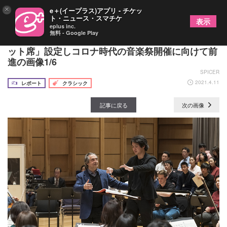
×
e＋(イープラス)アプリ - チケッ
ト・ニュース・スマチケ
表示
eplus inc.
無料 - Google Play
東京・春・音楽祭2021 ムーティ来日、新たに「ネ
ット席」設定しコロナ時代の音楽祭開催に向けて前
進の画像1/6
SPICER
2021.4.11
レポート
クラシック
記事に戻る
次の画像