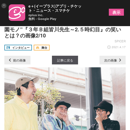
×
e＋(イープラス)アプリ - チケッ
ト・ニュース・スマチケ
表示
eplus inc.
無料 - Google Play
皆川猿時、荒川良々、細川徹に聞く、最新作の“学
園モノ”『３年Ｂ組皆川先生～2.５時幻目』の笑い
とは？の画像2/10
SPICER
2021.4.17
インタビュー
舞台
前の画像
記事に戻る
次の画像