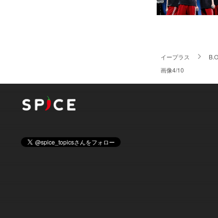
イープラス
B.O
画像4/10