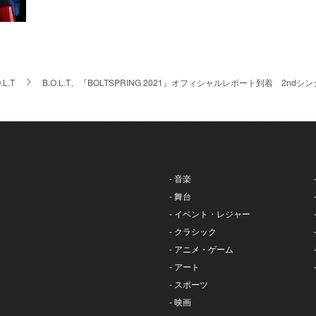
.L.T
B.O.L.T、『BOLTSPRING 2021』オフィシャルレポート到着 2nd
- 音楽
- 舞台
- イベント・レジャー
- クラシック
- アニメ・ゲーム
- アート
- スポーツ
- 映画