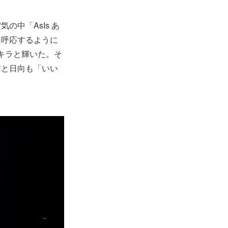
中「AsIs あ
に呼応するように
ラキラと輝いた。そ
すと日向も「いい