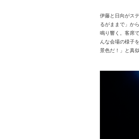
伊藤と日向がステ
るがままで」か
鳴り響く。客席で
んな会場の様子
景色だ！」と真