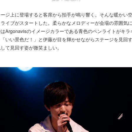
ージ上に登場すると客席から拍手が鳴り響く。そんな暖かい空気の
らライブがスタートした。柔らかなメロディーが会場の雰囲気
はArgonavisのイメージカラーである青色のペンライトがキ
を「いい景色だ！」と伊藤が目を輝かせながらステージを見回
似して見回す姿が微笑ましい。