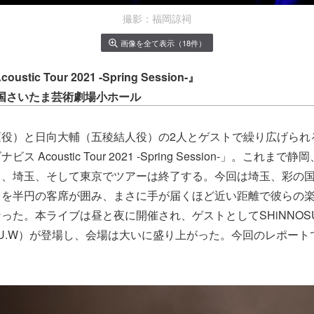
撮影：福岡諒祠
画像を全て表示（18件）
tic Tour 2021 -Spring Session-』
@彩の国さいたま芸術劇場小ホール
蓮役）と日向大輔（五稜結人役）の2人とゲストで繰り広げられ
 Acoustic Tour 2021 -Spring Session-」。これ
て、埼玉、そして東京でツアーは終了する。今回は埼玉、彩の
台を半円の客席が囲み、まさに手が届くほど近い距離で彼らの
った。本ライブは昼と夜に開催され、ゲストとしてSHiNNOSUK
／S.T.U.W）が登場し、会場は大いに盛り上がった。今回のレポー