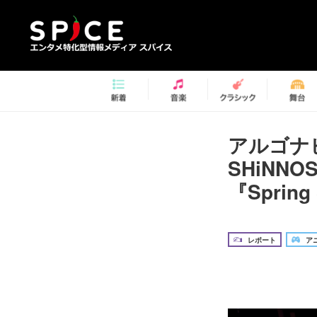
アルゴナ
SHiNN
『Sprin
レポート
アニ