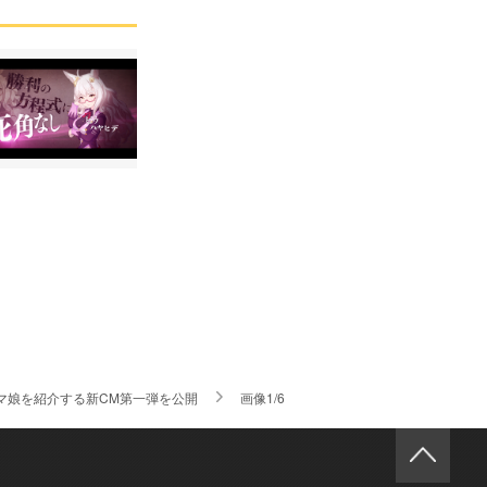
マ娘を紹介する新CM第一弾を公開
画像1/6