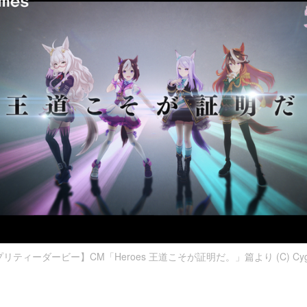
リティーダービー】CM「Heroes 王道こそが証明だ。」篇より (C) Cygame