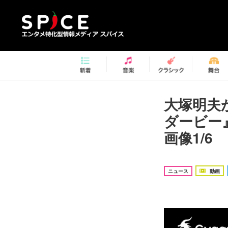
大塚明夫
ダービー
画像1/6
ニュース
動画