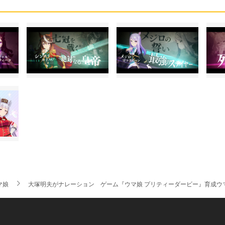
マ娘
大塚明夫がナレーション ゲーム『ウマ娘 プリティーダービー』育成ウ