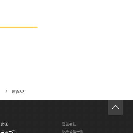
）
画像2/2
- 動画
運営会社
- ニュース
記事提供一覧