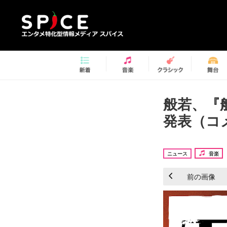
般若、『般
発表（コ
ニュース
音楽
前の画像