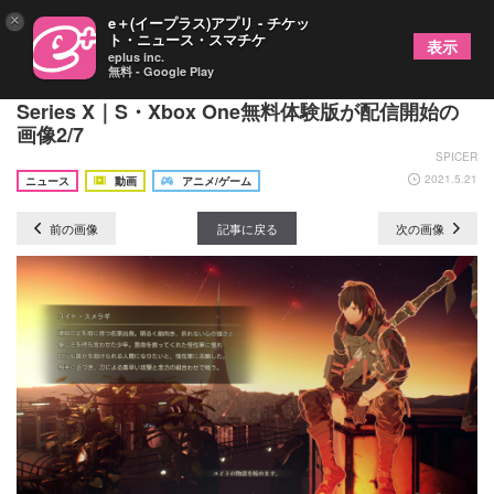
×
e＋(イープラス)アプリ - チケッ
ト・ニュース・スマチケ
表示
eplus inc.
無料 - Google Play
アクションRPG『SCARLET NEXUS』Xbox
Series X｜S・Xbox One無料体験版が配信開始の
画像2/7
SPICER
2021.5.21
ニュース
動画
アニメ/ゲーム
前の画像
記事に戻る
次の画像