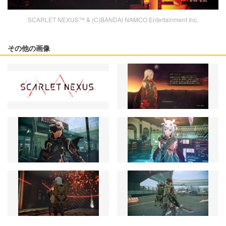
SCARLET NEXUS™ & (C)BANDAI NAMCO Entertainment Inc.
その他の画像