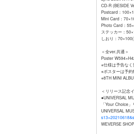
CD-R (BESIDE Ve
Postcard：100
Mini Card：70×
Photo Card：5
ステッカー：50×100
しおり：70×100(m
＜全ver.共通＞
Poster W594
※仕様は予告なく
※ポスターは予
※8TH MINI A
＜リリース記念
●UNIVERSAL M
「Your Cho
UNIVERSAL M
s13=20210618&st
WEVERSE SHOP