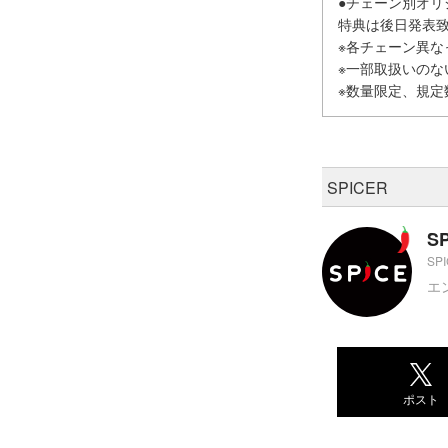
●チェーン別オリ
特典は後日発表
※各チェーン異な
※一部取扱いの
※数量限定、規定
SPICER
S
SP
エ
ポスト