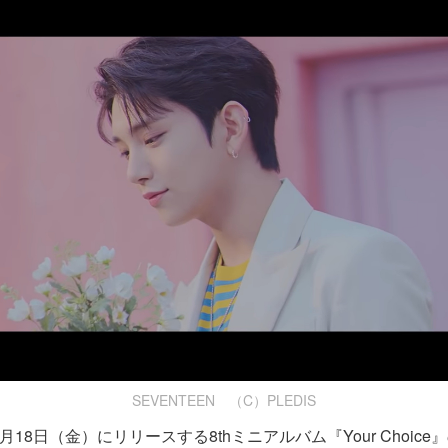
SEVENTEEN （C）PLEDIS
が6月18日（金）にリリースする8thミニアルバム『Your Choic