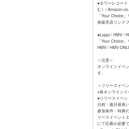
●タワーレコード（
む）/ Amazon.c
「Your Cho
各販売店リンク
●Loppi / HMV
「Your Cho
HMV / HMV ON
＜注意＞
オンラインイベン
す。
＜リリースイベ
※各オンライン
●リリースイベン
日程：後日発表
参加条件：特典
リースイベント
にて応募が必要