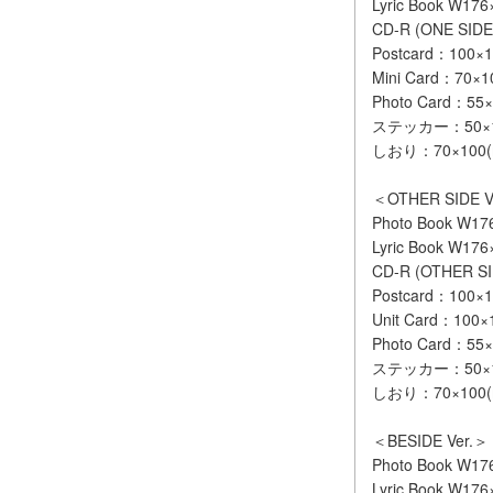
Lyric Book W17
CD-R (ONE SIDE 
Postcard：100
Mini Card：70×
Photo Card：5
ステッカー：50×100
しおり：70×100(m
＜OTHER SIDE V
Photo Book W
Lyric Book W17
CD-R (OTHER SID
Postcard：100
Unit Card：100
Photo Card：5
ステッカー：50×100
しおり：70×100(m
＜BESIDE Ver.＞
Photo Book W
Lyric Book W17