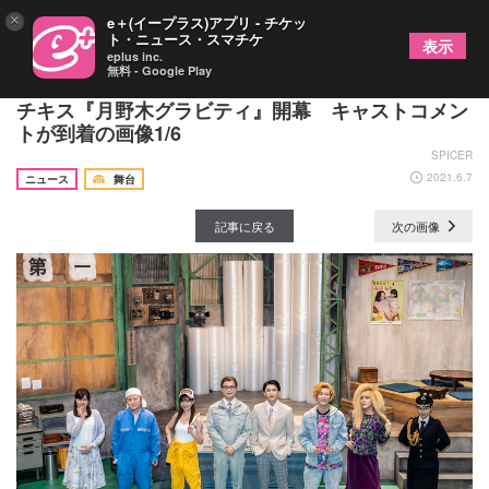
×
e＋(イープラス)アプリ - チケッ
ト・ニュース・スマチケ
表示
eplus inc.
無料 - Google Play
梅津瑞樹ほか出演 父と息子の物語を描く、劇団ホ
チキス『月野木グラビティ』開幕 キャストコメン
トが到着の画像1/6
SPICER
2021.6.7
ニュース
舞台
記事に戻る
次の画像