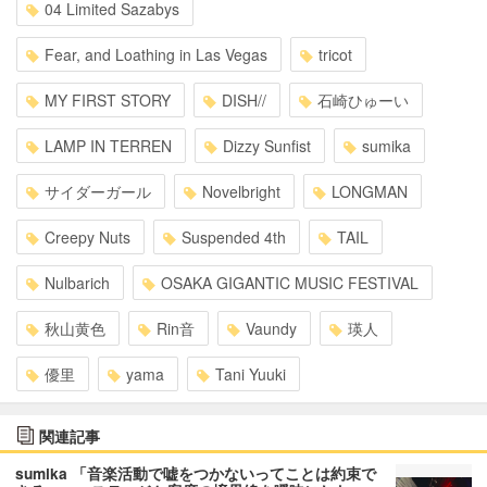
04 Limited Sazabys
Fear, and Loathing in Las Vegas
tricot
MY FIRST STORY
DISH//
石崎ひゅーい
LAMP IN TERREN
Dizzy Sunfist
sumika
サイダーガール
Novelbright
LONGMAN
Creepy Nuts
Suspended 4th
TAIL
Nulbarich
OSAKA GIGANTIC MUSIC FESTIVAL
秋山黄色
Rin音
Vaundy
瑛人
優里
yama
Tani Yuuki
関連記事
sumika 「音楽活動で嘘をつかないってことは約束で