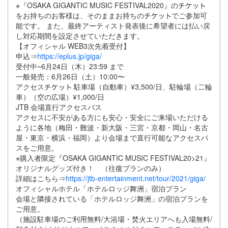
※『OSAKA GIGANTIC MUSIC FESTIVAL2020』の
をお持ちのお客様は、そのままお持ちの
でご参加可
能です。 また、最終アーティスト発表後に希望者には払い戻
し対応期間を設定させていただきます。
【オフィシャル WEB3次先着受付】
申込⇒
https://eplus.jp/giga/
受付中~6月24日（木）23:59 まで
一般発売：6月26日（土）10:00〜
アクセス
駐車場（自動車）¥3,500/日、駐輪場（二輪
車）（空の広場）¥1,000/日
JTB 会場直行アクセスバス
アクセスに不安がある方にも安心・安全にご来場いただける
ように各地（梅田・難波・新大阪・三宮・京都・岡山・名古
屋・東京・横浜・福岡）より会場まで直行可能なアクセスバ
スをご用意。
※購入者限定『OSAKA GIGANTIC MUSIC FESTIVAL20>21』
オリジナルグッズ付き！ （往復プランのみ）
詳細はこちら⇒
https://jtb-entertainment.net/tour/2021/giga/
オフィシャルホテル「ホテルロッジ舞洲」宿泊プラン
会場と隣接されている「ホテルロッジ舞洲」の宿泊プランを
ご用意。
（施設駐車場のご利用無料/大浴場・焚火エリアへも入場無料/