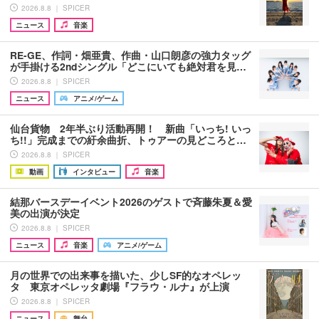
2026.8.8 ｜ SPICER
ニュース
音楽
RE-GE、作詞・畑亜貴、作曲・山口朗彦の強力タッグ
が手掛ける2ndシングル「どこにいても絶対君を見…
2026.8.8 ｜ SPICER
ニュース
アニメ/ゲーム
仙台貨物 2年半ぶり活動再開！ 新曲「いっち! いっ
ち!!」完成までの紆余曲折、トゥアーの見どころと…
2026.8.8 ｜ SPICER
動画
インタビュー
音楽
結那バースデーイベント2026のゲストで斉藤朱夏＆愛
美の出演が決定
2026.8.8 ｜ SPICER
ニュース
音楽
アニメ/ゲーム
月の世界での出来事を描いた、少しSF的なオペレッ
タ 東京オペレッタ劇場『フラウ・ルナ』が上演
2026.8.8 ｜ SPICER
ニュース
舞台