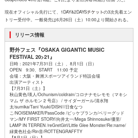
現在オフィシャル先行にて、1DAY&2DAYS
の3次先着エン
トリー受付中。一般発売は6月26日（土）10:00より開始される。
リリース情報
野外フェス『OSAKA GIGANTIC MUSIC
FESTIVAL 20>21』
日時：2021年7月31日（土）、8月1日（日）
OPEN 9:30、START 11:00 予定
会場：大阪・舞洲スポーツアイランド特設会場
出演アーティスト
【7月31日（土）】
秋山黄色/瑛人/Ochunism/coldrain/コロナナモレモモ（マキシ
マム ザ ホルモン 2 号店） / サイダーガール/清水翔
太/sumika/Tani Yuuki/DISH///日食なつ
こ/NOISEMAKER/PassCode /ビッケブランカ/ベリーグッド
マン/MY FIRST STORY/向井太一/Mega Shinnosuke/優里/
LAMP IN TERREN /reGretGirl/Little Glee Monster/Re:name/
緑黄色社会/Rin音/ROTTENGRAFFTY
【8月1日（日）】