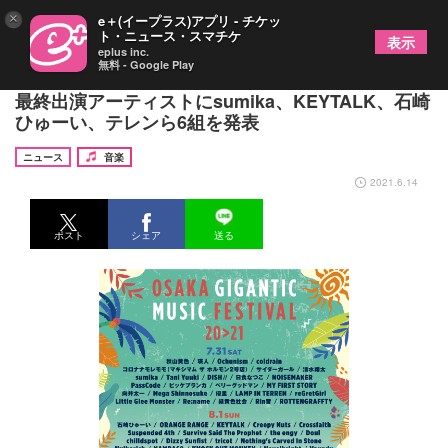
×
e＋(イープラス)アプリ - チケッ
ト・ニュース・スマチケ
表示
eplus inc.
無料 - Google Play
『OSAKA GIGANTIC MUSIC FESTIVAL 20>21』
最終出演アーティストにsumika、KEYTALK、石崎
ひゅーい、テレンら6組を発表
ニュース
音楽
2021.6.14
ポスト
シェア
送る