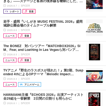
きる」――ステージと客席の境界線を曖昧にした、…
2026.8.7 ｜ SPICER
レポート
音楽
岩手・盛岡『いしがき MUSIC FESTIVAL 2026』盛岡
城跡公園会場のタイムテーブル解禁
2026.8.6 ｜ SPICER
ニュース
音楽
The BONEZ 対バンツアー『MATCHBOX2026』Si
M、Fear, and Loathing in Las Vegasら対バンア…
2026.8.5 ｜ SPICER
ニュース
音楽
TVアニメ『野生のラスボスが現れた！』第2期、Susp
ended 4thによるOPテーマ「Melodic Impact…
2026.8.4 ｜ SPICER
ニュース
アニメ/ゲーム
HAWAIIAN6主催『ECHOES 2026』出演アーティスト
全29組を一挙解禁 2日間の日割りも明らかに
2026.8.1 ｜ SPICER