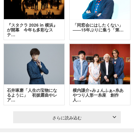
『スタクラ 2026 in 横浜』
「同窓会にはしたくない」
が開幕 今年も多彩なス
――15年ぶりに集う「第…
テ…
石井琢磨「人生の宝物にな
横内謙介×みょんふぁ×糸あ
るように」 初披露曲やレ
やつり人形一糸座 創作
ア…
人…
さらに読み込む