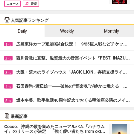
ニュース
音楽
人気記事ランキング
Daily
Weekly
Monthly
広島東洋カープ追加3試合決定！ 9/25巨人戦などチケッ…
1
位
西川貴教に直撃、滋賀最大の音楽イベント『FEST. INAZU…
2
位
大阪・茨木のライブハウス「JACK LION」存続支援ライ…
3
位
石田泰尚×渡辺雄一――破格の“音楽魂”が静かに燃える …
4
位
坂本冬美、歌手生活40周年記念でおくる明治座公演のメイ…
5
位
最新記事
Cocco、沖縄の歌を集めたニューアルバム『ハナウム
イ』のリリースが決定 「強く儚い者たち from oki…