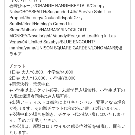
石崎ひゅーい/ORANGE RANGE/KEYTALK/Creepy
Nuts/CROSSFAITH/Suspended 4th/ Survive Said The
Prophet/the engy/Doul/chilldspot/Dizzy
Sunfist/tricot/Nothing's Carved In
Stone/Nulbarich/NAMBA69/KNOCK OUT
MONKEY/Novelbright/ Vaundy/Fear,and Loathing in Las
Vegas/04 Limited Sazabys/BLUE ENCOUNT/
mahina/yama/UNISON SQUARE GARDEN/LONGMAN/我儘
ラキア
1日券 大人¥8,800、小学生¥4,000
2日券 大人¥16,000、小学生¥8,000
※雨天決行・荒天中止
※小学生以上
必要、未就学児入場無料、小学生以下の
入場は保護者同伴のみ入場可能。
※出演アーティストは都合によりキャンセル・変更となる場合
があります。その際
代金の払い戻しは行いません。
※公演中止の場合を除き、
代の払い戻しはいたしませ
ん。予めご了承ください。
※本公演は、新型コロナウイルス感染症対策を徹底し、開催い
たします。