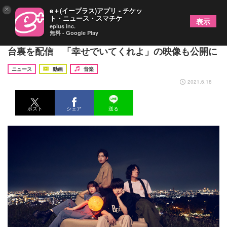
×
e＋(イープラス)アプリ - チケッ
ト・ニュース・スマチケ
表示
eplus inc.
無料 - Google Play
Mr.ふぉるて、ツアー初日・LIQUIDROOM公演＆舞
台裏を配信 「幸せでいてくれよ」の映像も公開に
ニュース
動画
音楽
2021.6.18
ポスト
シェア
送る