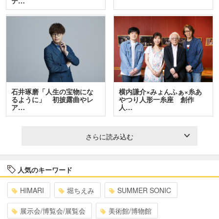
テ…
石井琢磨「人生の宝物にな
横内謙介×みょんふぁ×糸あ
るように」 初披露曲やレ
やつり人形一糸座 創作
ア…
人…
さらに読み込む
人気のキーワード
HIMARI
堀ちえみ
SUMMER SONIC
展示会/博覧会/展覧会
美術館/博物館