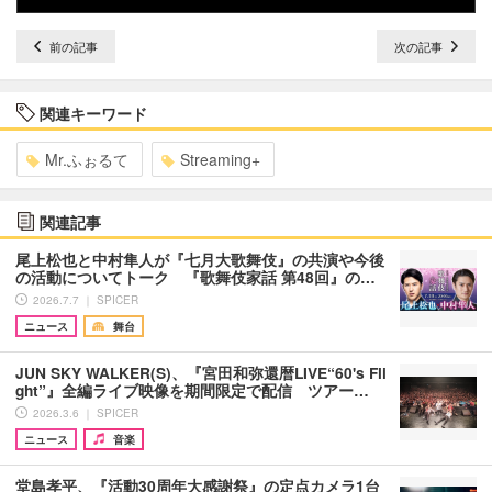
前の記事
次の記事
関連キーワード
Mr.ふぉるて
Streaming+
関連記事
尾上松也と中村隼人が『七月大歌舞伎』の共演や今後
の活動についてトーク 『歌舞伎家話 第48回』の…
2026.7.7 ｜ SPICER
ニュース
舞台
JUN SKY WALKER(S)、『宮⽥和弥還暦LIVE“60's Fli
ght”』全編ライブ映像を期間限定で配信 ツアー…
2026.3.6 ｜ SPICER
ニュース
音楽
堂島孝平、『活動30周年大感謝祭』の定点カメラ1台