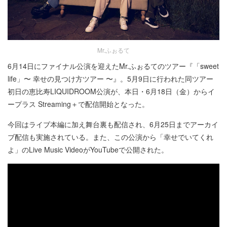
Mr.ふぉるて
6月14日にファイナル公演を迎えたMr.ふぉるてのツアー『「sweet
life」〜 幸せの見つけ方ツアー 〜』。5月9日に行われた同ツアー
初日の恵比寿LIQUIDROOM公演が、本日・6月18日（金）からイ
ープラス Streaming＋で配信開始となった。
今回はライブ本編に加え舞台裏も配信され、6月25日までアーカイ
ブ配信も実施されている。また、この公演から「幸せでいてくれ
よ」のLive Music VideoがYouTubeで公開された。