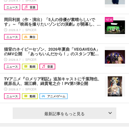
2026.8.7 ｜ SPICER
ニュース
音楽
岡田利規（作・演出）「5人の俳優が素晴らしいで
NEW
す」～『映画を撮りたいゾンビの演劇』が開幕し、…
2026.8.7 ｜ SPICER
ニュース
舞台
猫背のネイビーセゾン、2026年夏曲「VEGAVEGA」
のMV公開 「あっちいんだから！」のスタンプ配…
2026.8.7 ｜ SPICER
ニュース
動画
音楽
TVアニメ『ロメリア戦記』追加キャストに千葉翔也、
梶原岳人、堀江瞬、綿貫竜之介！PV第1弾公開
2026.8.7 ｜ SPICER
ニュース
動画
アニメ/ゲーム
最新記事をもっと見る