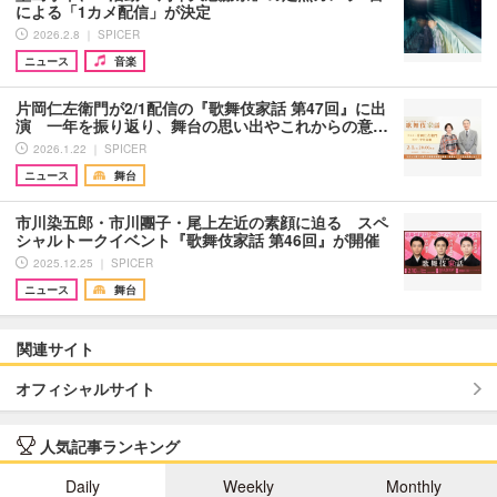
による「1カメ配信」が決定
2026.2.8 ｜ SPICER
ニュース
音楽
片岡仁左衛門が2/1配信の『歌舞伎家話 第47回』に出
演 一年を振り返り、舞台の思い出やこれからの意…
2026.1.22 ｜ SPICER
ニュース
舞台
市川染五郎・市川團子・尾上左近の素顔に迫る スペ
シャルトークイベント『歌舞伎家話 第46回』が開催
2025.12.25 ｜ SPICER
ニュース
舞台
関連サイト
オフィシャルサイト
人気記事ランキング
Daily
Weekly
Monthly