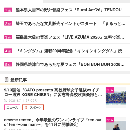
熊本県人吉市の野外音楽フェス『Rural Act'26』TENDOU…
1
位
埼玉であらたな文具販売イベントがスタート 『まるっと…
2
位
福島最大級の音楽フェス『LIVE AZUMA 2026』無料で楽…
3
位
『キングダム』連載20周年記念「キンキンキングダム」渋…
4
位
静岡県焼津市であらたな夏フェス『BON BON BON 2026…
5
位
最新記事
9/13開催『SATO presents 高校野球女子選抜vsイチ
NEW
ロー選抜 KOBE CHIBEN』に習志野高校吹奏楽部と…
2026.8.7 ｜ SPICER
ニュース
スポーツ
omeme tenten、今年最後のワンマンライブ『ten out
NEW
of ten 〜one man〜』を11月に開催決定