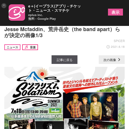
×
e＋(イープラス)アプリ - チケッ
ト・ニュース・スマチケ
表示
eplus inc.
無料 - Google Play
『ソラリズム夏2021』第2弾追加アーティストに
Jesse Mcfaddin、荒井岳史（the band apart）ら
が決定の画像1/3
SPICER
2021.6.18
ニュース
音楽
記事に戻る
次の画像