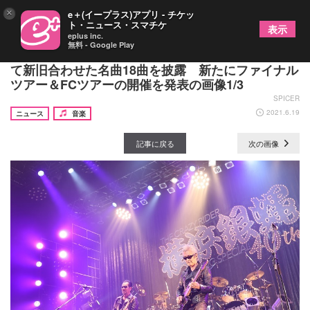
×
e＋(イープラス)アプリ - チケッ
ト・ニュース・スマチケ
表示
eplus inc.
無料 - Google Play
横浜銀蝿40th、ZEPP TOKYOツアーファイナルに
て新旧合わせた名曲18曲を披露 新たにファイナル
ツアー＆FCツアーの開催を発表の画像1/3
SPICER
2021.6.19
ニュース
音楽
記事に戻る
次の画像