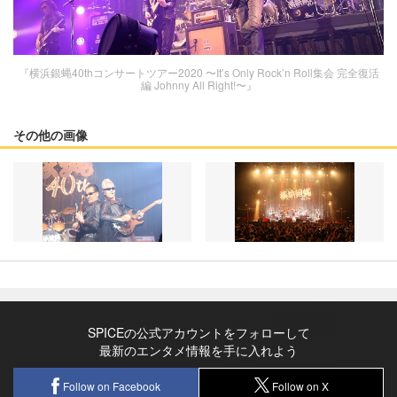
『横浜銀蝿40thコンサートツアー2020 〜It’s Only Rock’n Roll集会 完全復活
編 Johnny All Right!〜』
その他の画像
SPICEの公式アカウントをフォローして
最新のエンタメ情報を手に入れよう
Follow on Facebook
Follow on X