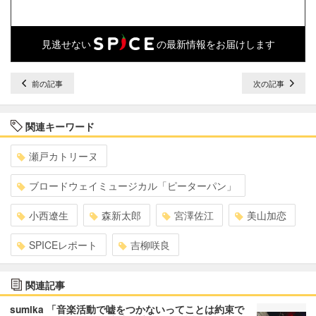
見逃せない
の最新情報をお届けします
前の記事
次の記事
関連キーワード
瀬戸カトリーヌ
ブロードウェイミュージカル「ピーターパン」
小西遼生
森新太郎
宮澤佐江
美山加恋
SPICEレポート
吉柳咲良
関連記事
sumika 「音楽活動で嘘をつかないってことは約束で