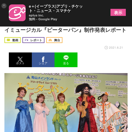
×
e＋(イープラス)アプリ - チケッ
ト・ニュース・スマチケ
表示
eplus inc.
無料 - Google Play
祝・日本公演40周年！ 愛され続けるブロードウェ
イミュージカル『ピーターパン』制作発表レポート
動画
レポート
舞台
2021.6.21
ポスト
シェア
送る