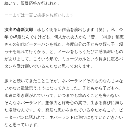
続いて、質疑応答が行われた。
ーーまずは一言ご挨拶をお願いします！
演出の森新太郎
：珍しく明るい作品を演出します（笑）。私、今
年で45歳なんですけども、何人かの友人から「昔、（榊原）郁恵
さんの初代ピーターパンを観た。今度自分の子どもや姪っ子・甥
っ子を連れて行くから」と、メールをもらうたびに感慨深いもの
がありまして。こういう形で、ミュージカルという長きに渡るバ
タンを受け継いでいるんだなと思っております。
脈々と続いてきたことこそが、ネバーランドそのものなんじゃな
いかなと最近思うようになってきました。子どもから子どもへ、
永遠に引き継がれていって、いつまでも煌めくことを失わない、
そんなネバーランド。想像力と好奇心の翼で、生きる喜びに満ち
た場所なんです。今、窮屈な思いをされている今だからこそ、ピ
ーターパンに誘われて、ネバーランドに遊びにきていただきたい
なと思っています。