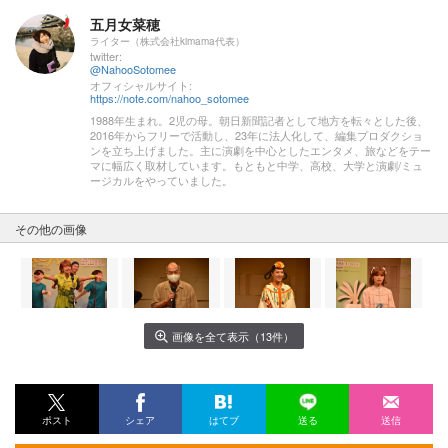
五月女菜穂
ライター（株式会社kimama代表）
twitter:
@NahooSotomee
オフィシャルサイト:
https://note.com/nahoo_sotomee
1988年生まれ。2児の母。朝日新聞記者として地方を転々とした後、
2016年からフリーで活動し、23年に法人化して、編集プロダクショ
ンを立ち上げました。主に演劇を中心としたエンタメ、旅などをテー
マに幅広く取材しています。もともと中学、高校、大学と演劇/ミュ
ージカルをやっていました。
その他の画像
画像を全て表示（13件）
ポスト
シェア
はてブ
送る
送信