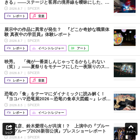
きる」――ステージと客席の境界線を曖昧にした、…
2026.8.7 ｜ SPICER
レポート
音楽
展示中の作品に異常が発生？ 『どこか奇妙な職業体
験 真夜中の学芸員』体験レポート
2026.8.7 ｜ SPICER
レポート
イベント/レジャー
アート
映秀。 「俺が一番楽しんじゃってるかもしれない
（笑）」――夏祭りをモチーフにした一夜限りのス…
2026.8.7 ｜ SPICER
レポート
音楽
恐竜の「食」をテーマにダイナミックに読み解く！
『ヨコハマ恐竜展2026～恐竜の食卓大図鑑～』レポ…
2026.8.5 ｜ SPICER
レポート
イベント/レジャー
近藤真彦、鈴木愛理らが共演！？ 上演中の『ブルー
マングループ2026新宿公演』プレスショーレポート
2026.8.4 ｜ SPICER