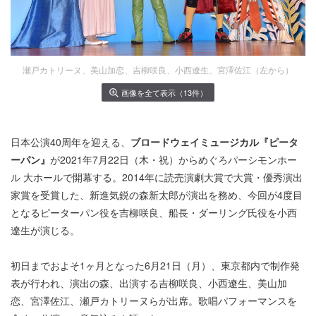
瀬戸カトリーヌ、美山加恋、吉柳咲良、小西遼生、宮澤佐江（左から）
画像を全て表示（13件）
日本公演40周年を迎える、
ブロードウェイミュージカル『ピータ
ーパン』
が2021年7月22日（木・祝）からめぐろパーシモンホー
ル 大ホールで開幕する。2014年に読売演劇大賞で大賞・優秀演出
家賞を受賞した、新進気鋭の森新太郎が演出を務め、今回が4度目
となるピーターパン役を吉柳咲良、船長・ダーリング氏役を小西
遼生が演じる。
初日までおよそ1ヶ月となった6月21日（月）、東京都内で制作発
表が行われ、演出の森、出演する吉柳咲良、小西遼生、美山加
恋、宮澤佐江、瀬戸カトリーヌらが出席。歌唱パフォーマンスを