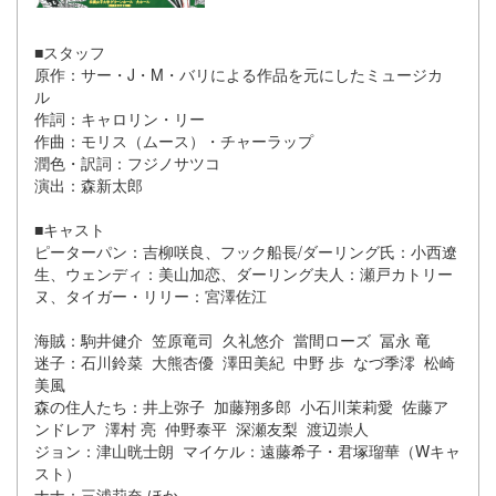
■スタッフ
原作：サー・J・M・バリによる作品を元にしたミュージカ
ル
作詞：キャロリン・リー
作曲：モリス（ムース）・チャーラップ
潤色・訳詞：フジノサツコ
演出：森新太郎
■キャスト
ピーターパン：吉柳咲良、フック船長/ダーリング氏：小西遼
生、ウェンディ：美山加恋、ダーリング夫人：瀬戸カトリー
ヌ、タイガー・リリー：宮澤佐江
海賊：駒井健介 笠原竜司 久礼悠介 當間ローズ 冨永 竜
迷子：石川鈴菜 大熊杏優 澤田美紀 中野 歩 なづ季澪 松崎
美風
森の住人たち
：井上弥子 加藤翔多郎 小石川茉莉愛 佐藤ア
ンドレア 澤村 亮 仲野泰平 深瀬友梨 渡辺崇人
ジョン：津山晄士朗 マイケル：遠藤希子・君塚瑠華（Wキャ
スト）
ナナ：三浦莉奈 ほか