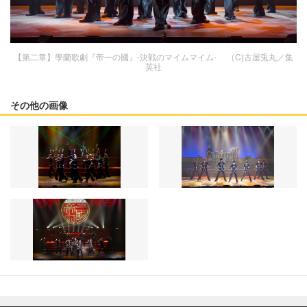
【第二章】學蘭歌劇『帝一の國』-決戦のマイムマイム- （C)古屋兎丸／集
英社
その他の画像