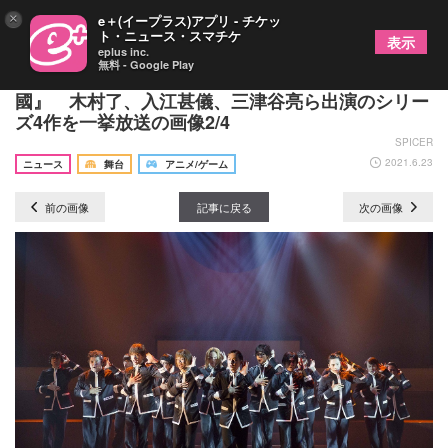
×
e＋(イープラス)アプリ - チケッ
ト・ニュース・スマチケ
表示
eplus inc.
無料 - Google Play
古屋兎丸原作漫画を舞台化した、學蘭歌劇『帝一の
國』 木村了、入江甚儀、三津谷亮ら出演のシリー
ズ4作を一挙放送の画像2/4
SPICER
2021.6.23
ニュース
舞台
アニメ/ゲーム
前の画像
記事に戻る
次の画像