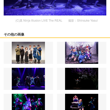
(C)真 Ninja Illusion LIVE The REAL 撮影：Shinsuke Yasui
その他の画像