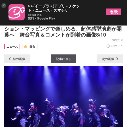
×
e＋(イープラス)アプリ - チケッ
ト・ニュース・スマチケ
表示
eplus inc.
無料 - Google Play
忍者VSゾンビの戦いをイリュージョン×プロジェク
ション・マッピングで楽しめる、超体感型演劇が開
幕へ 舞台写真＆コメントが到着の画像8/10
SPICER
2021.7.1
ニュース
舞台
前の画像
記事に戻る
次の画像