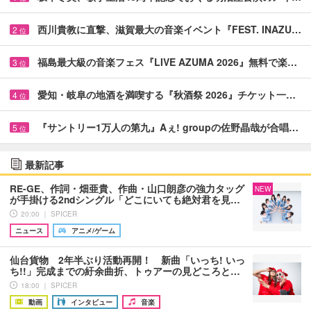
西川貴教に直撃、滋賀最大の音楽イベント『FEST. INAZU…
2
位
福島最大級の音楽フェス『LIVE AZUMA 2026』無料で楽…
3
位
愛知・岐阜の地酒を満喫する『秋酒祭 2026』チケット一…
4
位
『サントリー1万人の第九』Aぇ! groupの佐野晶哉が合唱…
5
位
最新記事
RE-GE、作詞・畑亜貴、作曲・山口朗彦の強力タッグ
NEW
が手掛ける2ndシングル「どこにいても絶対君を見…
20:00 ｜ SPICER
ニュース
アニメ/ゲーム
仙台貨物 2年半ぶり活動再開！ 新曲「いっち! いっ
ち!!」完成までの紆余曲折、トゥアーの見どころと…
18:00 ｜ SPICER
動画
インタビュー
音楽