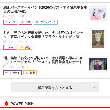
結那バースデーイベント2026のゲストで斉藤朱夏＆愛
美の出演が決定
18:00 ｜ SPICER
ニュース
音楽
アニメ/ゲーム
月の世界での出来事を描いた、少しSF的なオペレッ
タ 東京オペレッタ劇場『フラウ・ルナ』が上演
17:00 ｜ SPICER
ニュース
舞台
浦井健治「お化けの話なので、ぜひ劇場へ涼みに来
て」ミュージカル『ゴースト』初日前会見レポート
16:30 ｜ SPICER
レポート
舞台
最新記事をもっと見る
POWER PUSH