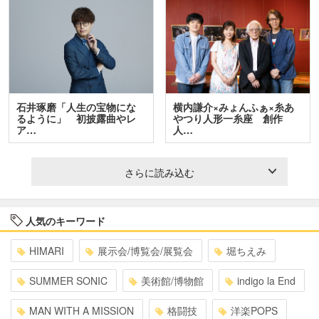
石井琢磨「人生の宝物にな
横内謙介×みょんふぁ×糸あ
るように」 初披露曲やレ
やつり人形一糸座 創作
ア…
人…
さらに読み込む
人気のキーワード
HIMARI
展示会/博覧会/展覧会
堀ちえみ
SUMMER SONIC
美術館/博物館
indigo la End
MAN WITH A MISSION
格闘技
洋楽POPS