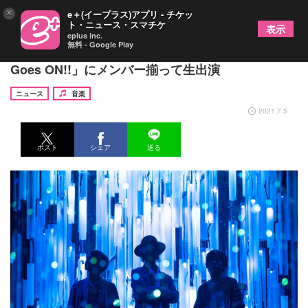
×
e＋(イープラス)アプリ - チケッ
ト・ニュース・スマチケ
表示
eplus inc.
無料 - Google Play
RADWIMPS、FM802「ROCK KIDS 802 OCHIKEN
Goes ON!!」にメンバー揃って生出演
ニュース
音楽
2021.7.5
ポスト
シェア
送る