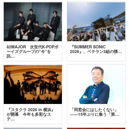
82MAJOR 次世代K-POPボ
『SUMMER SONIC
ーイズグループの“今”を
2026』、ベテラン3組の懐…
訊…
『スタクラ 2026 in 横浜』
「同窓会にはしたくない」
が開幕 今年も多彩なス
――15年ぶりに集う「第…
テ…