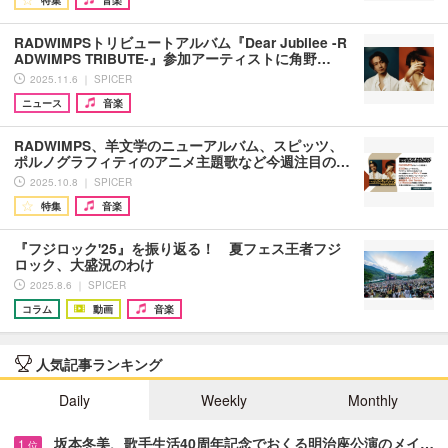
RADWIMPSトリビュートアルバム『Dear Jubilee -R
ADWIMPS TRIBUTE-』参加アーティストに角野…
2025.11.6 ｜ SPICER
ニュース
音楽
RADWIMPS、羊文学のニューアルバム、スピッツ、
ポルノグラフィティのアニメ主題歌など今週注目の…
2025.10.8 ｜ SPICER
特集
音楽
『フジロック'25』を振り返る！ 夏フェス王者フジ
ロック、大盛況のわけ
2025.8.6 ｜ SPICER
コラム
動画
音楽
人気記事ランキング
Daily
Weekly
Monthly
坂本冬美、歌手生活40周年記念でおくる明治座公演のメイ…
1
位