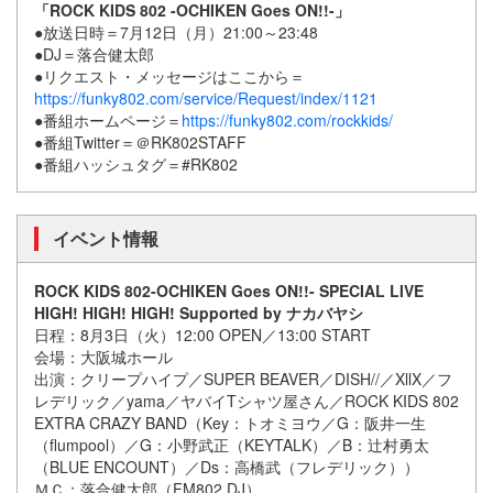
「ROCK KIDS 802 -OCHIKEN Goes ON!!-」
●放送日時＝7月12日（月）21:00～23:48
●DJ＝落合健太郎
●リクエスト・メッセージはここから＝
https://funky802.com/service/Request/index/1121
●番組ホームページ＝
https://funky802.com/rockkids/
●番組Twitter＝＠RK802STAFF
●番組ハッシュタグ＝#RK802
イベント情報
ROCK KIDS 802-OCHIKEN Goes ON!!- SPECIAL LIVE
HIGH! HIGH! HIGH! Supported by ナカバヤシ
日程：8月3日（火）12:00 OPEN／13:00 START
会場：大阪城ホール
出演：クリープハイプ／SUPER BEAVER／DISH//／XllX／フ
レデリック／yama／ヤバイTシャツ屋さん／ROCK KIDS 802
EXTRA CRAZY BAND（Key：トオミヨウ／G：阪井一生
（flumpool）／G：小野武正（KEYTALK）／B：辻村勇太
（BLUE ENCOUNT）／Ds：高橋武（フレデリック））
ＭＣ：落合健太郎（FM802 DJ）