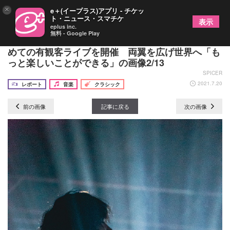
×
e＋(イープラス)アプリ - チケッ
ト・ニュース・スマチケ
表示
eplus inc.
無料 - Google Play
フリースタイルピアニスト・けいちゃん、東京で初
めての有観客ライブを開催 両翼を広げ世界へ「も
っと楽しいことができる」の画像2/13
SPICER
2021.7.20
レポート
音楽
クラシック
前の画像
記事に戻る
次の画像