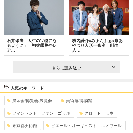
石井琢磨「人生の宝物にな
横内謙介×みょんふぁ×糸あ
るように」 初披露曲やレ
やつり人形一糸座 創作
ア…
人…
さらに読み込む
人気のキーワード
展示会/博覧会/展覧会
美術館/博物館
フィンセント・ファン・ゴッホ
クロード・モネ
東京都美術館
ピエール・オーギュスト・ルノワール