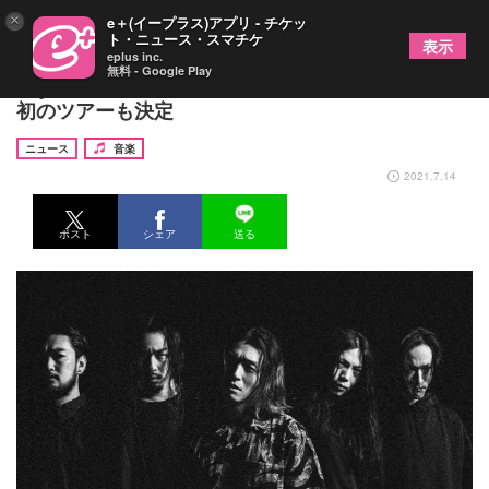
×
e＋(イープラス)アプリ - チケッ
ト・ニュース・スマチケ
表示
eplus inc.
無料 - Google Play
Crystal Lake、3人のメンバー加入を発表 新体制
初のツアーも決定
ニュース
音楽
2021.7.14
ポスト
シェア
送る