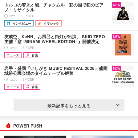
トルコの若き才能、チャクムル 彩の国で初のピア
NEW
ノ・リサイタル
12:18 ｜ SPICER
インタビュー
クラシック
友成空、KeNN、お風呂と街灯が出演、 SKID ZERO
NEW
主催『窓 -MINAMI WHEEL EDITION- 』開催決定
12:00 ｜ SPICER
ニュース
音楽
岩手・盛岡『いしがき MUSIC FESTIVAL 2026』盛岡
NEW
城跡公園会場のタイムテーブル解禁
12:00 ｜ SPICER
ニュース
音楽
最新記事をもっと見る
POWER PUSH