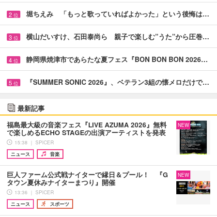
堀ちえみ 「もっと歌っていればよかった」という後悔は…
2
位
横山だいすけ、石田泰尚ら 親子で楽しむ”うた”から圧巻…
3
位
静岡県焼津市であらたな夏フェス『BON BON BON 2026…
4
位
『SUMMER SONIC 2026』、ベテラン3組の懐メロだけで…
5
位
最新記事
福島最大級の音楽フェス『LIVE AZUMA 2026』無料
NEW
で楽しめるECHO STAGEの出演アーティストを発表
15:38 ｜ SPICER
ニュース
音楽
巨人ファーム公式戦ナイターで縁日＆プール！ 『G
NEW
タウン夏休みナイターまつり』開催
13:36 ｜ SPICER
ニュース
スポーツ