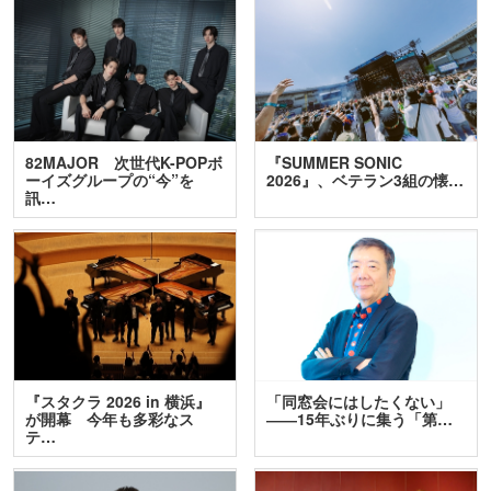
82MAJOR 次世代K-POPボ
『SUMMER SONIC
ーイズグループの“今”を
2026』、ベテラン3組の懐…
訊…
『スタクラ 2026 in 横浜』
「同窓会にはしたくない」
が開幕 今年も多彩なス
――15年ぶりに集う「第…
テ…