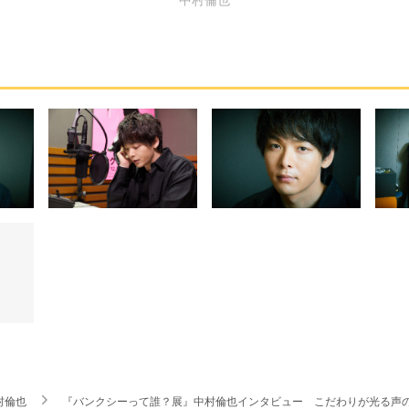
村倫也
『バンクシーって誰？展』中村倫也インタビュー こだわりが光る声