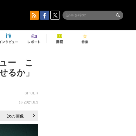
ュー こ
せるか」
SPICER
2021.8.3
次の画像