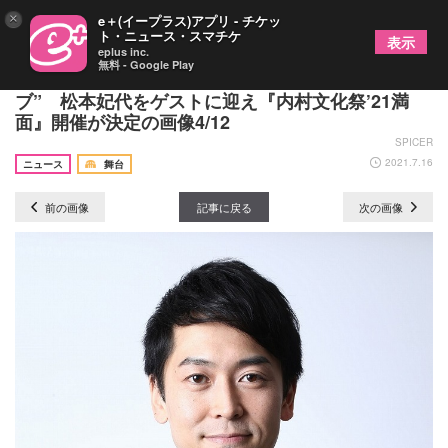
×
e＋(イープラス)アプリ - チケッ
ト・ニュース・スマチケ
表示
eplus inc.
無料 - Google Play
内村光良が“今、やりたいことをやるコントライ
ブ” 松本妃代をゲストに迎え『内村文化祭’21満
面』開催が決定の画像4/12
SPICER
2021.7.16
ニュース
舞台
前の画像
記事に戻る
次の画像