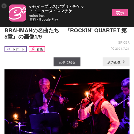
×
e＋(イープラス)アプリ - チケッ
ト・ニュース・スマチケ
表示
eplus inc.
無料 - Google Play
TOSHI-LOWが弦楽四重奏とともに届けた、
BRAHMANの名曲たち 『ROCKIN’ QUARTET 第
5章』の画像1/9
SPICER
2021.7.21
レポート
音楽
記事に戻る
次の画像