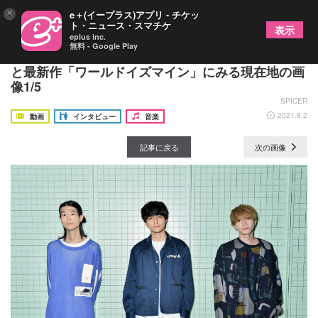
×
e＋(イープラス)アプリ - チケッ
ト・ニュース・スマチケ
表示
eplus inc.
無料 - Google Play
ハンブレッダーズに訊く ライブの形が変わった1年
と最新作「ワールドイズマイン」にみる現在地の画
像1/5
SPICER
2021.8.2
動画
インタビュー
音楽
記事に戻る
次の画像