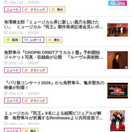
2026.7.28 ｜ SPICER
ニュース
クラシック
舞台
有澤樟太郎「ミュージカル界に新しい風穴を開けた
い」 ミュージカル『民王』製作発表記者会見レポ…
2026.7.28 ｜ SPICER
動画
レポート
舞台
角野隼斗『CHOPIN ORBITアラカルト盤』予約開始
ジャケット写真・収録曲が公開 『ルーヴル美術館…
2026.7.15 ｜ SPICER
ニュース
クラシック
『パリ祭コンサート2026』から角野隼斗、亀井聖矢の
映像が到着！
2026.7.14 ｜ SPICER
ニュース
クラシック
ミュージカル『民王』9名による組閣ビジュアルが解
禁 角野隼斗が所属するPenthouseより共同音楽で…
2026.7.13 ｜ SPICER
ニュース
舞台