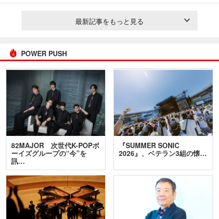
最新記事をもっと見る
POWER PUSH
82MAJOR 次世代K-POPボ
『SUMMER SONIC
ーイズグループの“今”を
2026』、ベテラン3組の懐…
訊…