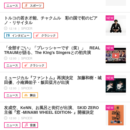
ニュース
スポーツ
トルコの若き才能、チャクムル 彩の国で初のピア
NEW
ノ・リサイタル
12:18 ｜ SPICER
インタビュー
クラシック
「全部すごい」「プレッシャーです（笑）」 REAL
NEW
TRAUMが語る、The King's Singersとの初共演
12:00 ｜ SPICER
ニュース
クラシック
ミュージカル『ファントム』再演決定 加藤和樹・城
NEW
田優、小南満佑子・飯田栞月が出演
12:00 ｜ SPICER
ニュース
舞台
友成空、KeNN、お風呂と街灯が出演、 SKID ZERO
NEW
主催『窓 -MINAMI WHEEL EDITION- 』開催決定
12:00 ｜ SPICER
ニュース
音楽