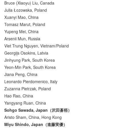
Bruce (Xiaoyu) Liu, Canada
Julia Łozowska, Poland
Xuanyi Mao, China
Tomasz Marut, Poland
Yupeng Mei, China
Arsenii Mun, Russia
Viet Trung Nguyen, Vietnam/Poland
Georgijs Osokins, Latvia
Jinhyung Park, South Korea
Yeon-Min Park, South Korea
Jiana Peng, China
Leonardo Pierdomenico, Italy
Zuzanna Pietrzak, Poland
Hao Rao, China
Yangyang Ruan, China
Sohgo Sawada, Japan（沢田蒼梧）
Aristo Sham, China, Hong Kong
Miyu Shindo, Japan（進藤実優）