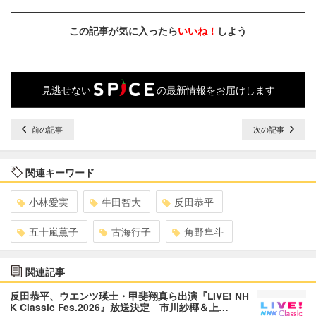
この記事が気に入ったら
いいね！
しよう
見逃せない
の最新情報をお届けします
前の記事
次の記事
関連キーワード
小林愛実
牛田智大
反田恭平
五十嵐薫子
古海行子
角野隼斗
関連記事
反田恭平、ウエンツ瑛士・甲斐翔真ら出演『LIVE! NH
K Classic Fes.2026』放送決定 市川紗椰＆上…