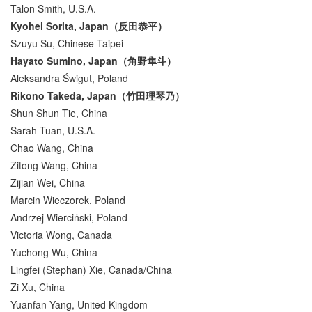
Talon Smith, U.S.A.
Kyohei Sorita, Japan（反田恭平）
Szuyu Su, Chinese Taipei
Hayato Sumino, Japan（角野隼斗）
Aleksandra Świgut, Poland
Rikono Takeda, Japan（竹田理琴乃）
Shun Shun Tie, China
Sarah Tuan, U.S.A.
Chao Wang, China
Zitong Wang, China
Zijian Wei, China
Marcin Wieczorek, Poland
Andrzej Wierciński, Poland
Victoria Wong, Canada
Yuchong Wu, China
Lingfei (Stephan) Xie, Canada/China
Zi Xu, China
Yuanfan Yang, United Kingdom