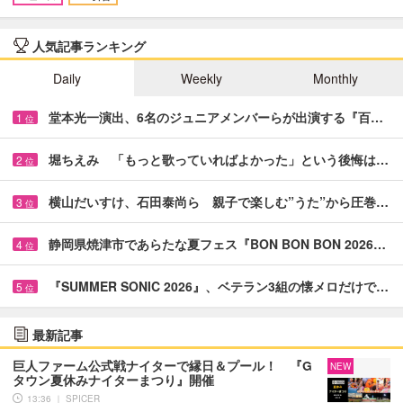
人気記事ランキング
Daily
Weekly
Monthly
堂本光一演出、6名のジュニアメンバーらが出演する『百…
1
位
堀ちえみ 「もっと歌っていればよかった」という後悔は…
2
位
横山だいすけ、石田泰尚ら 親子で楽しむ”うた”から圧巻…
3
位
静岡県焼津市であらたな夏フェス『BON BON BON 2026…
4
位
『SUMMER SONIC 2026』、ベテラン3組の懐メロだけで…
5
位
最新記事
巨人ファーム公式戦ナイターで縁日＆プール！ 『G
NEW
タウン夏休みナイターまつり』開催
13:36 ｜ SPICER