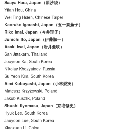
Saaya Hara, Japan（原沙綾）
Yifan Hou, China
Wei-Ting Hsieh, Chinese Taipei
Kaoruko Igarashi, Japan（五十嵐薫子）
Riko Imai, Japan（今井理子）
Junichi Ito, Japan（伊藤順一）
Asaki Iwai, Japan（岩井亜咲）
San Jittakarn, Thailand
Jooyeon Ka, South Korea
Nikolay Khozyainov, Russia
Su Yeon Kim, South Korea
Aimi Kobayashi, Japan（小林愛実）
Mateusz Krzyżowski, Poland
Jakub Kuszlik, Poland
Shushi Kyomasu, Japan（京増修史）
Hyuk Lee, South Korea
Jaeyoon Lee, South Korea
Xiaoxuan Li, China