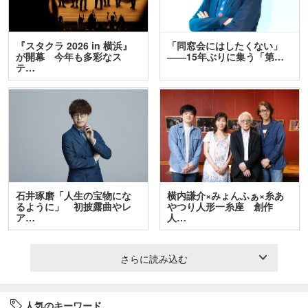
『スタクラ 2026 in 横浜』
「同窓会にはしたくない」
が開幕 今年も多彩なス
――15年ぶりに集う「第…
テ…
石井琢磨「人生の宝物にな
横内謙介×みょんふぁ×糸あ
るように」 初披露曲やレ
やつり人形一糸座 創作
ア…
人…
さらに読み込む
人気のキーワード