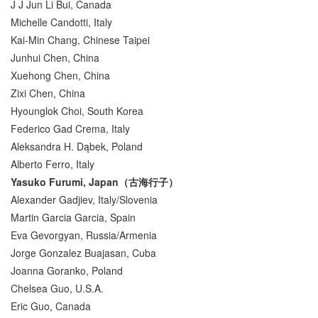
J J Jun Li Bui, Canada
Michelle Candotti, Italy
Kai-Min Chang, Chinese Taipei
Junhui Chen, China
Xuehong Chen, China
Zixi Chen, China
Hyounglok Choi, South Korea
Federico Gad Crema, Italy
Aleksandra H. Dąbek, Poland
Alberto Ferro, Italy
Yasuko Furumi, Japan（古海行子）
Alexander Gadjiev, Italy/Slovenia
Martin Garcia Garcia, Spain
Eva Gevorgyan, Russia/Armenia
Jorge Gonzalez Buajasan, Cuba
Joanna Goranko, Poland
Chelsea Guo, U.S.A.
Eric Guo, Canada