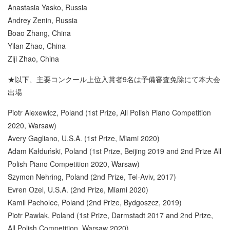
Anastasia Yasko, Russia
Andrey Zenin, Russia
Boao Zhang, China
Yilan Zhao, China
Ziji Zhao, China
★以下、主要コンクール上位入賞者9名は予備審査免除にて本大会
出場
Piotr Alexewicz, Poland (1st Prize, All Polish Piano Competition
2020, Warsaw)
Avery Gagliano, U.S.A. (1st Prize, Miami 2020)
Adam Kałduński, Poland (1st Prize, Beijing 2019 and 2nd Prize All
Polish Piano Competition 2020, Warsaw)
Szymon Nehring, Poland (2nd Prize, Tel-Aviv, 2017)
Evren Ozel, U.S.A. (2nd Prize, Miami 2020)
Kamil Pacholec, Poland (2nd Prize, Bydgoszcz, 2019)
Piotr Pawlak, Poland (1st Prize, Darmstadt 2017 and 2nd Prize,
All Polish Competition, Warsaw 2020)