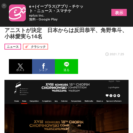
×
e＋(イープラス)アプリ - チケッ
ト・ニュース・スマチケ
表示
eplus inc.
無料 - Google Play
第18回ショパン国際ピアノコンクール本大会出場ピ
アニストが決定 日本からは反田恭平、角野隼斗、
小林愛実ら14名
ニュース
クラシック
2021.7.25
ポスト
シェア
送る