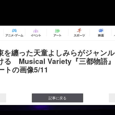
束を纏った天童よしみらがジャンル
る Musical Variety『三都物
トの画像5/11
記事に戻る