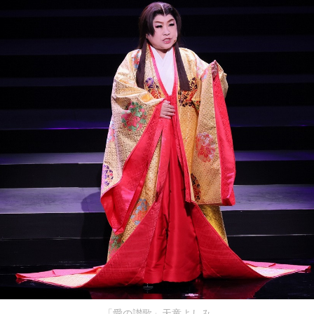
「愛の讃歌」天童よしみ