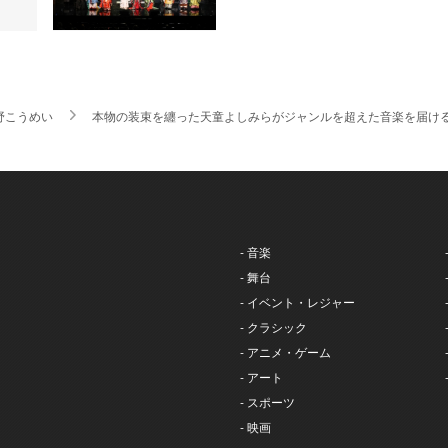
野こうめい
本物の装束を纏った天童よしみらがジャンルを超えた音楽を届ける Mus
- 音楽
- 舞台
- イベント・レジャー
- クラシック
- アニメ・ゲーム
- アート
- スポーツ
- 映画