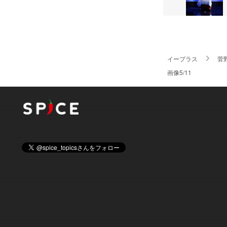
イープラス
菅
画像5/11