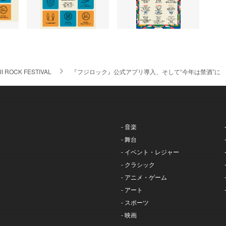
JI ROCK FESTIVAL
『フジロック』公式アプリ導入、そして“今年は禁酒”に
- 音楽
- 舞台
- イベント・レジャー
- クラシック
- アニメ・ゲーム
- アート
- スポーツ
- 映画