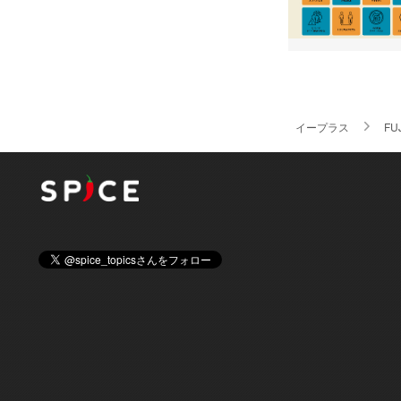
イープラス
FU