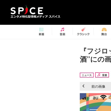
『フジロ
酒”にの画
ニュース
音楽
前の画像