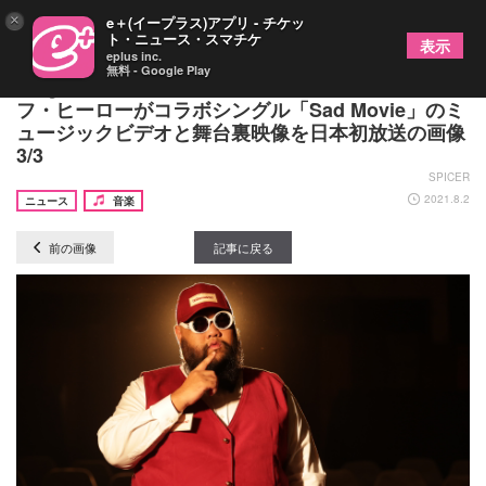
×
e＋(イープラス)アプリ - チケッ
ト・ニュース・スマチケ
表示
eplus inc.
無料 - Google Play
『2gether』主演ブライトとタイの人気ラッパーエ
フ・ヒーローがコラボシングル「Sad Movie」のミ
ュージックビデオと舞台裏映像を日本初放送の画像
3/3
SPICER
2021.8.2
ニュース
音楽
前の画像
記事に戻る