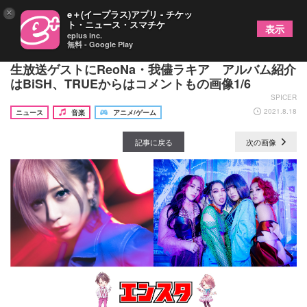
×
e＋(イープラス)アプリ - チケッ
ト・ニュース・スマチケ
表示
eplus inc.
無料 - Google Play
大平峻也と桜村眞がMCで贈る『エンスタ』第18回
生放送ゲストにReoNa・我儘ラキア アルバム紹介
はBiSH、TRUEからはコメントもの画像1/6
SPICER
2021.8.18
ニュース
音楽
アニメ/ゲーム
記事に戻る
次の画像