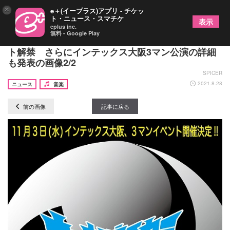
×
e＋(イープラス)アプリ - チケッ
ト・ニュース・スマチケ
表示
eplus inc.
無料 - Google Play
キュウソネコカミ、２年ぶりの対バンツアー、ゲス
ト解禁 さらにインテックス大阪3マン公演の詳細
も発表の画像2/2
SPICER
2021.8.28
ニュース
音楽
前の画像
記事に戻る