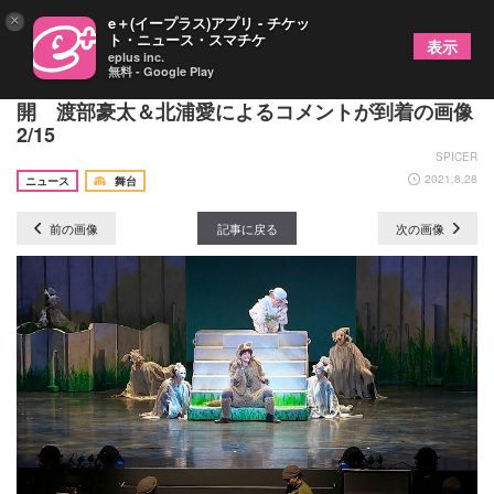
×
e＋(イープラス)アプリ - チケッ
ト・ニュース・スマチケ
表示
eplus inc.
無料 - Google Play
音楽劇『あらしのよるに』ゲネプロ舞台写真が公
開 渡部豪太＆北浦愛によるコメントが到着の画像
2/15
SPICER
2021.8.28
ニュース
舞台
前の画像
記事に戻る
次の画像