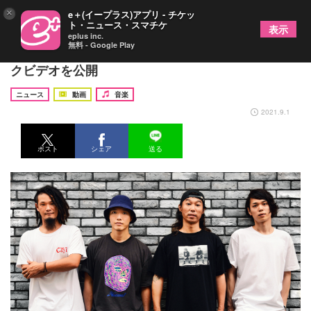
×
e＋(イープラス)アプリ - チケッ
ト・ニュース・スマチケ
表示
eplus inc.
無料 - Google Play
NAMBA69、新曲「CELEBRATION」のミュージッ
クビデオを公開
ニュース
動画
音楽
2021.9.1
ポスト
シェア
送る