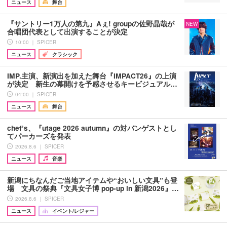
ニュース
舞台
『サントリー1万人の第九』Aぇ! groupの佐野晶哉が
NEW
合唱団代表として出演することが決定
10:00 ｜ SPICER
ニュース
クラシック
IMP.主演、新演出を加えた舞台『IMPACT26』の上演
が決定 新生の幕開けを予感させるキービジュアル…
04:00 ｜ SPICER
ニュース
舞台
chef’s、『utage 2026 autumn』の対バンゲストとし
てパーカーズを発表
2026.8.6 ｜ SPICER
ニュース
音楽
新潟にちなんだご当地アイテムや“おいしい文具”も登
場 文具の祭典『文具女子博 pop-up in 新潟2026』…
2026.8.6 ｜ SPICER
ニュース
イベント/レジャー