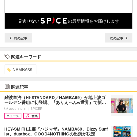
見逃せない
の最新情報をお届けします
前の記事
次の記事
関連キーワード
NAMBA69
関連記事
難波章浩（Hi-STANDARD／NAMBA69）が地上波ゴ
ールデン番組に初登場、『ありえへん∞世界』で新…
2022.11.15 ｜ SPICER
ニュース
音楽
HEY-SMITH主催『ハジマザ』NAMBA69、Dizzy Sunf
ist、dustbox、GOOD4NOTHINGの出演が決定