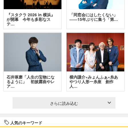
『スタクラ 2026 in 横浜』
「同窓会にはしたくない」
が開幕 今年も多彩なス
――15年ぶりに集う「第…
テ…
石井琢磨「人生の宝物にな
横内謙介×みょんふぁ×糸あ
るように」 初披露曲やレ
やつり人形一糸座 創作
ア…
人…
さらに読み込む
人気のキーワード