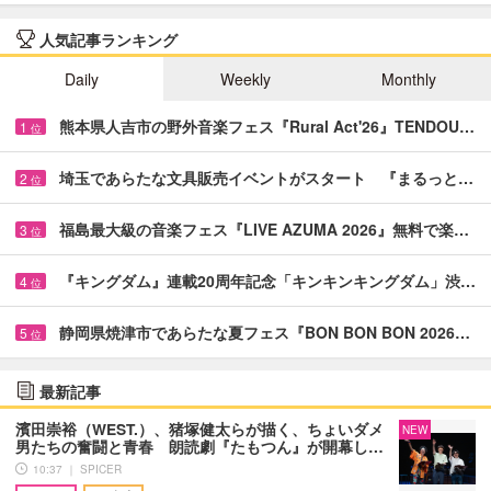
人気記事ランキング
Daily
Weekly
Monthly
熊本県人吉市の野外音楽フェス『Rural Act'26』TENDOU…
1
位
埼玉であらたな文具販売イベントがスタート 『まるっと…
2
位
福島最大級の音楽フェス『LIVE AZUMA 2026』無料で楽…
3
位
『キングダム』連載20周年記念「キンキンキングダム」渋…
4
位
静岡県焼津市であらたな夏フェス『BON BON BON 2026…
5
位
最新記事
濱田崇裕（WEST.）、猪塚健太らが描く、ちょいダメ
NEW
男たちの奮闘と青春 朗読劇『たもつん』が開幕し…
10:37 ｜ SPICER