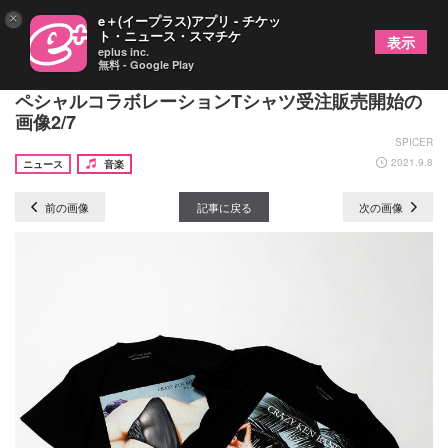
×
e＋(イープラス)アプリ - チケッ
ト・ニュース・スマチケ
表示
eplus inc.
無料 - Google Play
CRAZY KEN BAND × JOURNAL STANDARDのス
ペシャルコラボレーションTシャツ受注販売開始の
画像2/7
SPICER
2021.9.8
ニュース
音楽
前の画像
記事に戻る
次の画像