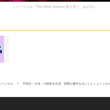
ミュージカル『The View Upstairs-君が見た、あの日-』
ュージカル
平間壮一主演・小関裕太共演 実際の事件を元にしたミュージカル『The 