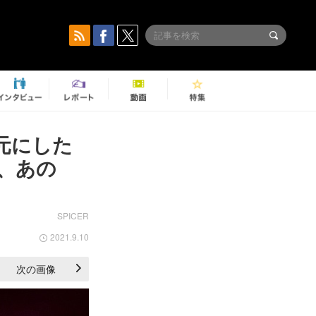
元にした
た、あの
SPICER
2021.9.10
次の画像