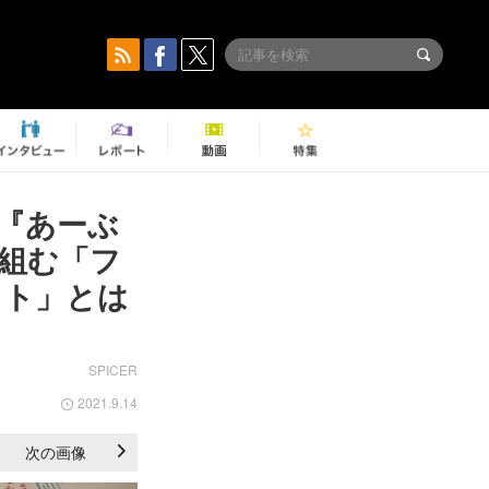
『あーぶ
組む「フ
クト」とは
SPICER
2021.9.14
次の画像