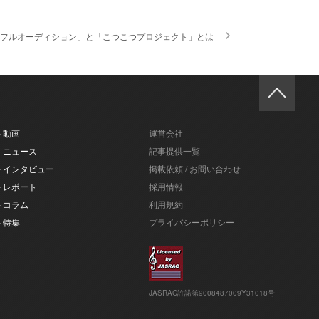
「フルオーディション」と「こつこつプロジェクト」とは
- 動画
運営会社
- ニュース
記事提供一覧
- インタビュー
掲載依頼 / お問い合わせ
- レポート
採用情報
- コラム
利用規約
- 特集
プライバシーポリシー
JASRAC許諾第9008487009Y31018号