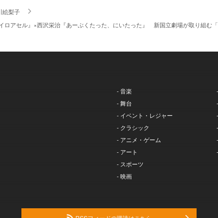
川絵梨子
『イロアセル』×西沢栄治『あーぶくたった、にいたった』 新国立劇場が取り組む
- 音楽
- 舞台
- イベント・レジャー
- クラシック
- アニメ・ゲーム
- アート
- スポーツ
- 映画
RSSフィードの購読はこちら