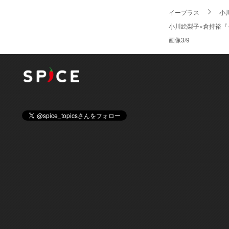
イープラス
小
小川絵梨子×倉持裕
画像3/9