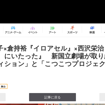
子×倉持裕『イロアセル』×西沢栄治
、にいたった』 新国立劇場が取り
ィション」と「こつこつプロジェ
舞台
記事に戻る