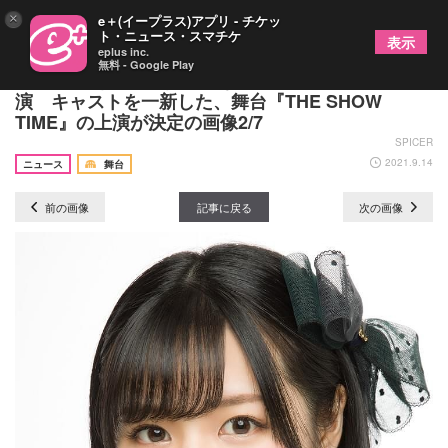
×
e＋(イープラス)アプリ - チケッ
ト・ニュース・スマチケ
表示
eplus inc.
無料 - Google Play
北澤早紀（AKB48）、沖なつ芽、島谷ひとみら出
演 キャストを⼀新した、舞台『THE SHOW
TIME』の上演が決定の画像2/7
SPICER
2021.9.14
ニュース
舞台
前の画像
記事に戻る
次の画像