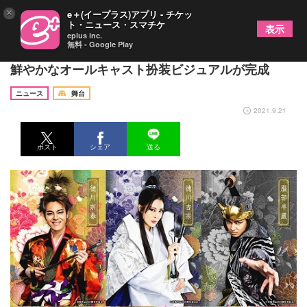
×
e＋(イープラス)アプリ - チケッ
ト・ニュース・スマチケ
表示
eplus inc.
無料 - Google Play
室龍太、麻央侑希、高田翔出演『春風外伝2021』色
鮮やかなオールキャスト扮装ビジュアルが完成
ニュース
舞台
2021.9.21
ポスト
シェア
送る