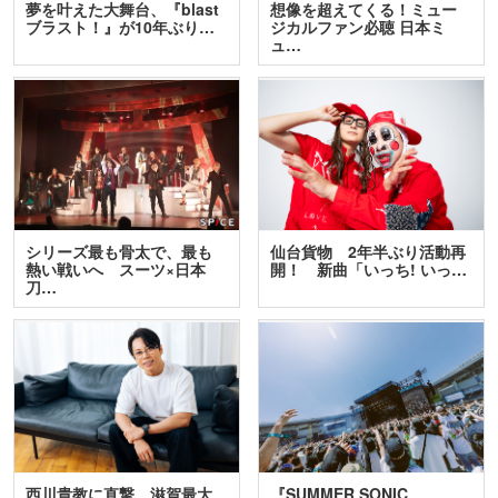
夢を叶えた大舞台、『blast
想像を超えてくる！ミュー
ブラスト！』が10年ぶり…
ジカルファン必聴 日本ミ
ュ…
シリーズ最も骨太で、最も
仙台貨物 2年半ぶり活動再
熱い戦いへ スーツ×日本
開！ 新曲「いっち! いっ…
刀…
西川貴教に直撃、滋賀最大
『SUMMER SONIC