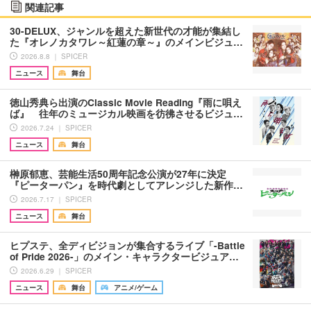
関連記事
30-DELUX、ジャンルを超えた新世代の才能が集結し
た『オレノカタワレ～紅蓮の章～』のメインビジュ…
2026.8.8 ｜ SPICER
ニュース
舞台
徳山秀典ら出演のClassic Movie Reading『雨に唄え
ば』 往年のミュージカル映画を彷彿させるビジュ…
2026.7.24 ｜ SPICER
ニュース
舞台
榊原郁恵、芸能生活50周年記念公演が27年に決定
『ピーターパン』を時代劇としてアレンジした新作…
2026.7.17 ｜ SPICER
ニュース
舞台
ヒプステ、全ディビジョンが集合するライブ「-Battle
of Pride 2026-」のメイン・キャラクタービジュア…
2026.6.29 ｜ SPICER
ニュース
舞台
アニメ/ゲーム