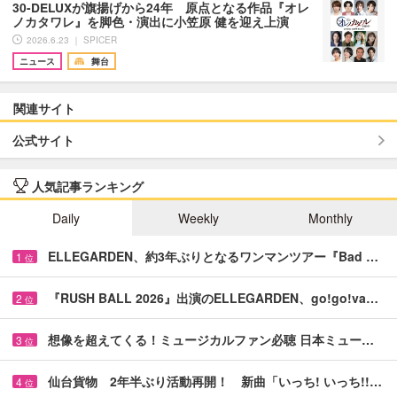
30-DELUXが旗揚げから24年 原点となる作品『オレ
ノカタワレ』を脚色・演出に小笠原 健を迎え上演
2026.6.23 ｜ SPICER
ニュース
舞台
関連サイト
公式サイト
人気記事ランキング
Daily
Weekly
Monthly
ELLEGARDEN、約3年ぶりとなるワンマンツアー『Bad …
1
位
『RUSH BALL 2026』出演のELLEGARDEN、go!go!va…
2
位
想像を超えてくる！ミュージカルファン必聴 日本ミュー…
3
位
仙台貨物 2年半ぶり活動再開！ 新曲「いっち! いっち!!…
4
位