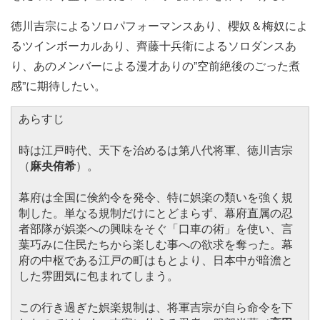
徳川吉宗によるソロパフォーマンスあり、櫻奴＆梅奴によ
るツインボーカルあり、齊藤十兵衛によるソロダンスあ
り、あのメンバーによる漫才ありの”空前絶後のごった煮
感”に期待したい。
あらすじ
時は江戸時代、天下を治めるは第八代将軍、徳川吉宗
（
麻央侑希
）。
幕府は全国に倹約令を発令、特に娯楽の類いを強く規
制した。単なる規制だけにとどまらず、幕府直属の忍
者部隊が娯楽への興味をそぐ「口車の術」を使い、言
葉巧みに住民たちから楽しむ事への欲求を奪った。幕
府の中枢である江戸の町はもとより、日本中が暗澹と
した雰囲気に包まれてしまう。
この行き過ぎた娯楽規制は、将軍吉宗が自ら命令を下