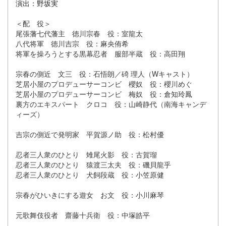
演出：野坂実
＜配 役＞
尾張藩七代藩主 徳川宗春 役：室龍太
八代将軍 徳川吉宗 役：麻央侑希
将軍を操ろうとする黒幕忍者 服部半蔵 役：高田翔
宗春の側近 文三 役：石悟朗／碕 理人（Wキャスト）
芝居小屋のプロデューサーコンビ 櫻奴 役：櫻川めぐ
芝居小屋のプロデューサーコンビ 梅奴 役：倉知玲鳳
裏方のエキスパート クロコ 役：山崎静代（南海キャンデ
ィーズ）
吉宗の側近で発明家 平賀源ノ助 役：松村優
忍者三人衆のひとり 雉尾火影 役：古賀瑠
忍者三人衆のひとり 猿渡三太夫 役：磯貝龍乎
忍者三人衆のひとり 犬飼段蔵 役：小笠原健
宗春がひいきにする遊女 お文 役：小川麻琴
元歌舞伎役者 齋藤十兵衛 役：中塚皓平