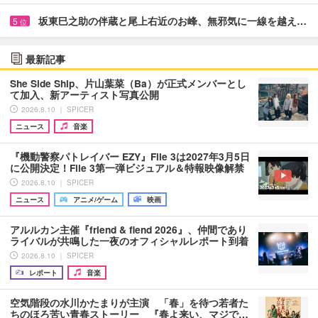
坂東巳之助の伴蔵と尾上右近のお峰、無邪気に一線を越え…
5
位
最新記事
She Side Ship、片山葉菜（Ba）が正式メンバーとし
て加入、新アーティスト写真公開
2026.8.10 ｜ SPICER
ニュース
音楽
『機動警察パトレイバー EZY』File 3は2027年3月5日
に公開決定！File 3第一弾ビジュアル＆特報映像解禁
2026.8.10 ｜ SPICER
ニュース
アニメ/ゲーム
映画
アルルカン主催『friend & fiend 2026』、仲間であり
ライバルが共鳴した一夜のオフィシャルレポート到着
2026.8.10 ｜ SPICER
レポート
音楽
空気階段の水川かたまりが主演 「春」を待つ若者た
ちのほろ苦い青春ストーリー 『春よ来い、マジで…