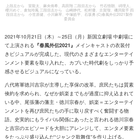
上段左から 室龍太、麻央侑希、高田翔 二段目左から 竹石悟朗、碕理人、
櫻川めぐ、倉知玲鳳 三段目左から 山崎静代、松村優、古賀瑠、磯貝龍乎 四
段目左から 小笠原健、小川麻琴、中塚皓平、石坂勇 (C)春風外伝2021製作
委員会
2021年10月21日（木）～25日（月）新国立劇場 中劇場に
て上演される
『春風外伝2021』
メインキャストの衣装付
きビジュアル
が完成した。
現代のさまざまなエンターテイ
ンメント要素を取り入れた、カブいた時代劇をしっかり予
感させるビジュアルになっている。
八代将軍徳川吉宗が主導した享保の改革。庶民たちは質素
倹約を求められ、なぜか娯楽までもが過度に抑え込まれて
いる中、尾張藩の藩主・徳川宗春が、娯楽＝エンターテイ
ンメントを再び庶民たちの手に取り戻すべく奮闘する物
語。史実的にもライバル関係にあったと言われる徳川宗春
と吉宗のエピソードを大胆にアレンジして、エンタメ要素
をたっぷり盛り込んだ“ジャンク歌舞伎”を作り上げる。