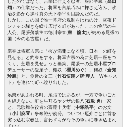
したのではなく、吉宗に仕える忍者、服部半蔵（
高田
翔
）の仕業だった。将軍を言葉巧みに押さえ込み、政
治を影から操り真の天下泰平を目論んだのだ。
しかし、この国で唯一幕府の規制をはねのけ、昼夜ド
ンチャン騒ぎを繰り広げる町があった。この物語の主
人公、尾張藩藩主の徳川宗春(
室 龍太
)が納める尾張の
国（今の名古屋）だ。
宗春は将軍吉宗に「桜が満開になる頃、日本一の町を
見せる」と約束をする。将軍吉宗の為に芝居一座をつ
くり、芝居を見せようと画策。尾張一の芝居小屋プロ
デューサーの愛弟子、櫻奴（
櫻川めぐ
）、梅奴（
倉知
玲鳳
）と、側近の文三（
竹石悟朗／碕 理人
Wキャス
ト）を連れて町へ繰り出した。
娯楽があふれる町、尾張ではあるが、一方で争いごと
も絶えない。町を牛耳るヤクザの銀八(
石坂 勇
)一家
と、元歌舞伎役者の齊藤十兵衛（
中塚皓平
）のお文
（
小川麻琴
）争奪戦が勃発。ついつい厄介ごとに首を
突っ込む宗春は、言わずもがなその争いに巻き込まれ
ていく。