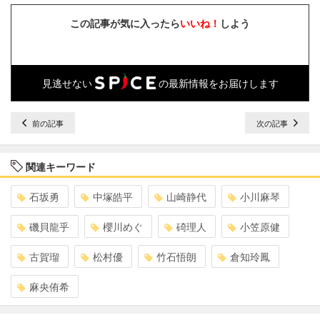
この記事が気に入ったら
いいね！
しよう
見逃せない
の最新情報をお届けします
前の記事
次の記事
関連キーワード
石坂勇
中塚皓平
山崎静代
小川麻琴
磯貝龍乎
櫻川めぐ
碕理人
小笠原健
古賀瑠
松村優
竹石悟朗
倉知玲鳳
麻央侑希