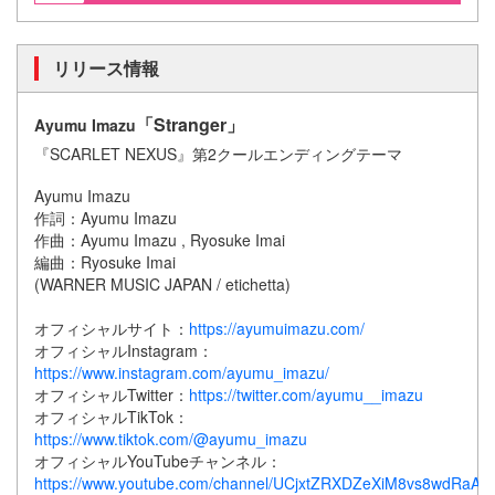
リリース情報
「Stranger」
Ayumu Imazu​
『SCARLET NEXUS』第2クールエンディングテーマ
Ayumu Imazu
作詞：Ayumu Imazu
作曲：Ayumu Imazu , Ryosuke Imai
編曲：Ryosuke Imai
(WARNER MUSIC JAPAN / etichetta)
オフィシャルサイト：
https://ayumuimazu.com/
オフィシャルInstagram：
https://www.instagram.com/ayumu_imazu/
オフィシャルTwitter：
https://twitter.com/ayumu__imazu
オフィシャルTikTok：
https://www.tiktok.com/@ayumu_imazu
オフィシャルYouTubeチャンネル：
https://www.youtube.com/channel/UCjxtZRXDZeXiM8vs8wdRaAQ