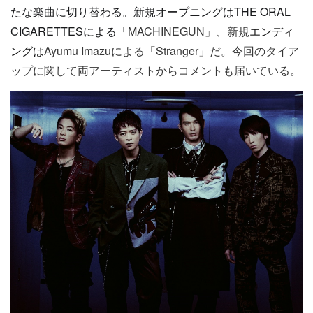
たな楽曲に切り替わる。新規オープニングはTHE ORAL
CIGARETTESによる
「
MACHINEGUN
」、新規
エンディ
ングは
Ayumu Imazuによる
「
Stranger
」だ。今回のタイア
ップに関して両アーティストからコメントも届いている。