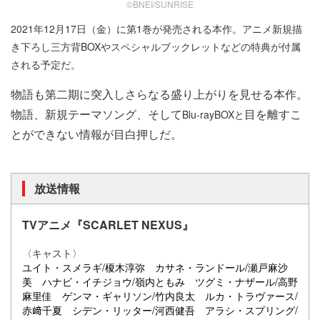
©BNEI/SUNRISE
2021年12月17日（金）に第1巻が発売される本作。アニメ新規描
き下ろし三方背BOXやスペシャルブックレットなどの特典が付属
される予定だ。
物語も第二期に突入しさらなる盛り上がりを見せる本作。
物語、新規テーマソング、そして
目を離すこ
Blu-rayBOXと
とができない情報が目白押しだ。
放送情報
TVアニメ『SCARLET NEXUS』
〈キャスト〉
ユイト・スメラギ/榎木淳弥
カサネ・ランドール/瀬戸麻沙
美
ハナビ・イチジョウ/嶺内ともみ
ツグミ・ナザール/高野
麻里佳
ゲンマ・ギャリソン/竹内良太
ルカ・トラヴァース/
赤﨑千夏
シデン・リッター/河西健吾
アラシ・スプリング/