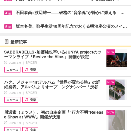
石田泰尚×渡辺雄一――破格の“音楽魂”が静かに燃える …
4
位
坂本冬美、歌手生活40周年記念でおくる明治座公演のメイ…
5
位
最新記事
SABBRABELLS×加藤純也率いるJUNYA projectのツ
NEW
ーマンライブ『Revive the Vibe.』開催が決定
2026.8.9 ｜ SPICER
ニュース
音楽
ハク。メジャー1stアルバム『世界が変わる時』の詳
NEW
細発表、アルバムよりオープニングナンバー「渋谷…
2026.8.9 ｜ SPICER
ニュース
音楽
川辺素（ミツメ）、初の自主企画『“行方不明”Releas
NEW
e Show at WWW』開催が決定
2026.8.9 ｜ SPICER
ニュース
音楽