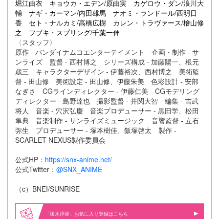
堀江由衣 キョウカ・エデン/原由実
カゲロウ・ダン/浪川大
輔
ナギ・カーマン/内田雄馬
ナオミ・ランドール/西明日
香
セト・ナルカミ/高橋広樹
カレン・トラヴァース/檜山修
之
フブキ・スプリング/千葉一伸
〈スタッフ〉
原作 - バンダイナムコエンターテイメント 企画・制作 - サ
ンライズ 監督 - 西村博之 シリーズ構成 - 加藤陽一、根元
歳三 キャラクターデザイン - 伊藤裕次、西村博之 美術監
督 - 田山修 美術設定 - 田山修、伊藤朱美 色彩設計 - 安部
なぎさ CGラインディレクター - 伊藤仁美 CGモデリング
ディレクター - 島野達也 撮影監督 - 井関大智 編集 - 吉武
将人 音楽 - 穴沢弘慶 音楽プロデューサー - 黒田学、松田
隼典 音楽制作 - サンライズミュージック 音響監督 - 立石
弥生 プロデューサー - 塚本樹佳、飯塚啓太 製作 -
SCARLET NEXUS製作委員会
公式HP：
https://snx-anime.net/
公式Twitter：
@SNX_ANIME
（c）BNEI/SUNRISE
「榎木淳弥」お気に入り登録はこちら