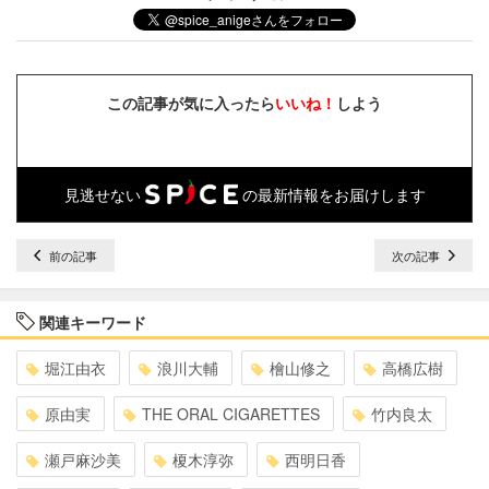
この記事が気に入ったら
いいね！
しよう
見逃せない
の最新情報をお届けします
前の記事
次の記事
関連キーワード
堀江由衣
浪川大輔
檜山修之
高橋広樹
原由実
THE ORAL CIGARETTES
竹内良太
瀬戸麻沙美
榎木淳弥
西明日香