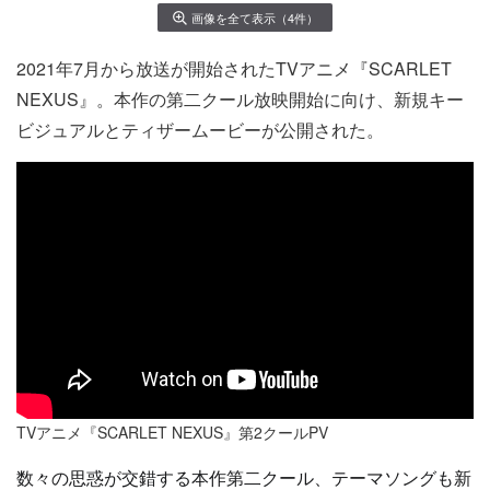
画像を全て表示（4件）
2021年7月から放送が開始されたTVアニメ『SCARLET
NEXUS』。本作の第二クール放映開始に向け、新規キー
ビジュアルとティザームービーが公開された。
TVアニメ『SCARLET NEXUS』第2クールPV
数々の思惑が交錯する本作第二クール、テーマソングも新