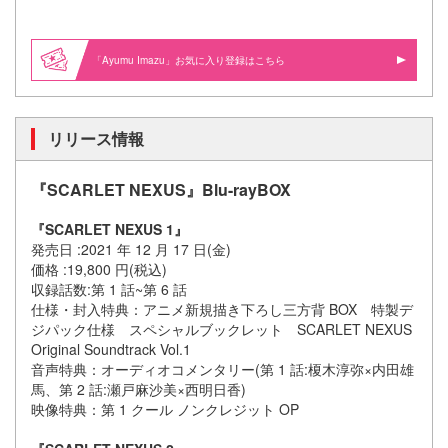
「Ayumu Imazu」お気に入り登録はこちら
リリース情報
『SCARLET NEXUS』Blu-rayBOX
『SCARLET NEXUS 1』
発売日 :2021 年 12 月 17 日(金)
価格 :19,800 円(税込)
収録話数:第 1 話~第 6 話
仕様・封入特典：アニメ新規描き下ろし三方背 BOX 特製デ
ジパック仕様 スペシャルブックレット SCARLET NEXUS
Original Soundtrack Vol.1
音声特典：オーディオコメンタリー(第 1 話:榎木淳弥×内田雄
馬、第 2 話:瀬戸麻沙美×西明日香)
映像特典：第 1 クール ノンクレジット OP