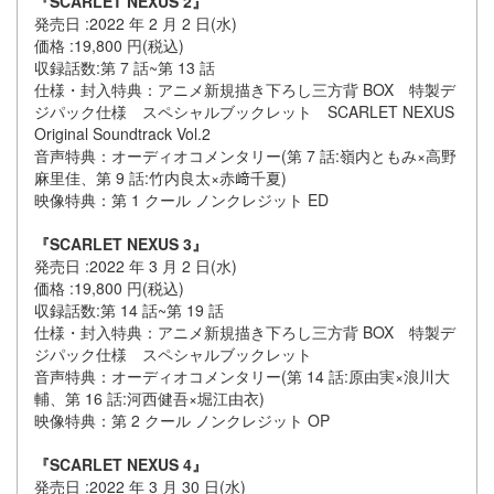
『SCARLET NEXUS 2』
発売日 :2022 年 2 月 2 日(水)
価格 :19,800 円(税込)
収録話数:第 7 話~第 13 話
仕様・封入特典：アニメ新規描き下ろし三方背 BOX 特製デ
ジパック仕様 スペシャルブックレット SCARLET NEXUS
Original Soundtrack Vol.2
音声特典：オーディオコメンタリー(第 7 話:嶺内ともみ×高野
麻里佳、第 9 話:竹内良太×赤﨑千夏)
映像特典：第 1 クール ノンクレジット ED
『SCARLET NEXUS 3』
発売日 :2022 年 3 月 2 日(水)
価格 :19,800 円(税込)
収録話数:第 14 話~第 19 話
仕様・封入特典：アニメ新規描き下ろし三方背 BOX 特製デ
ジパック仕様 スペシャルブックレット
音声特典：オーディオコメンタリー(第 14 話:原由実×浪川大
輔、第 16 話:河西健吾×堀江由衣)
映像特典：第 2 クール ノンクレジット OP
『SCARLET NEXUS 4』
発売日 :2022 年 3 月 30 日(水)