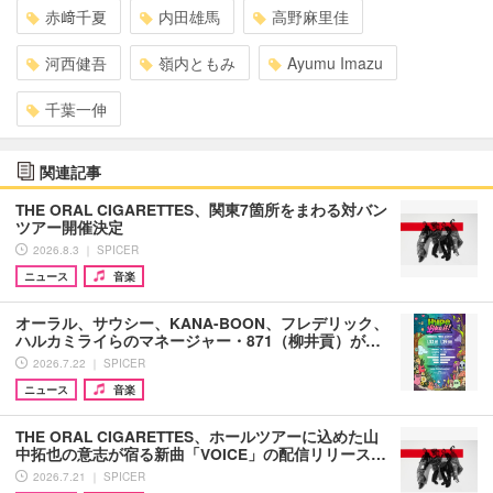
赤﨑千夏
内田雄馬
高野麻里佳
河西健吾
嶺内ともみ
Ayumu Imazu
千葉一伸
関連記事
THE ORAL CIGARETTES、関東7箇所をまわる対バン
ツアー開催決定
2026.8.3 ｜ SPICER
ニュース
音楽
オーラル、サウシー、KANA-BOON、フレデリック、
ハルカミライらのマネージャー・871（柳井貢）が…
2026.7.22 ｜ SPICER
ニュース
音楽
THE ORAL CIGARETTES、ホールツアーに込めた山
中拓也の意志が宿る新曲「VOICE」の配信リリース…
2026.7.21 ｜ SPICER