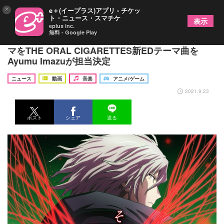
×
e＋(イープラス)アプリ - チケッ
ト・ニュース・スマチケ
表示
eplus inc.
無料 - Google Play
アニメ『SCARLET NEXUS』第2クール新OPテー
マをTHE ORAL CIGARETTES新EDテーマ曲を
Ayumu Imazuが担当決定
ニュース
動画
音楽
アニメ/ゲーム
2021.9.23
ポスト
シェア
送る