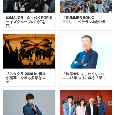
82MAJOR 次世代K-POPボ
『SUMMER SONIC
ーイズグループの“今”を
2026』、ベテラン3組の懐…
訊…
『スタクラ 2026 in 横浜』
「同窓会にはしたくない」
が開幕 今年も多彩なス
――15年ぶりに集う「第…
テ…