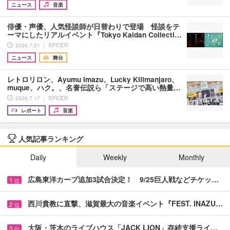
ニュース
音楽
俳優・声優、人気怪談師が日替わりで登場 怪談をテ
ーマにしたリアルイベント『Tokyo Kaidan Collecti…
2026.7.21 ｜ SPICER
ニュース
舞台
レトロリロン、Ayumu Imazu、Lucky Kilimanjaro、
muque、ハク。、名誉伝説ら「ステージで高い熱量…
2026.7.17 ｜ SPICER
レポート
音楽
人気記事ランキング
Daily
Weekly
Monthly
広島東洋カープ追加3試合決定！ 9/25巨人戦などチケッ…
1
位
西川貴教に直撃、滋賀最大の音楽イベント『FEST. INAZU…
2
位
大阪・茨木のライブハウス「JACK LION」存続支援ライ…
3
位