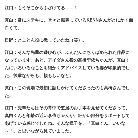
江口：もうそこからふざけてる……！
真白：常にステキに、堂々と振舞っているKENNさんがとにかく面
白くて。
日野：とことん役に徹していたね（笑）。
江口：そんな先輩の遊び心が、ふんだんにちりばめられた作品に
なっています。あと、アイダさん役の高橋李依ちゃんが、真白く
んにいろいろなことを細かくアドバイスしている姿が印象的でし
た。後輩ながらも、頼もしいなと。
真白：この現場で最初に話しかけてくださったのも高橋さんでし
た。
江口：先輩たちはその背中で芝居のお手本を見せてくださって、
真白くんと年齢の近い李依ちゃんが、細かい部分をサポートして
あげている感じでしたね。そんな様子を、「真白くん、いいな
～！」と思いながら見ていました。