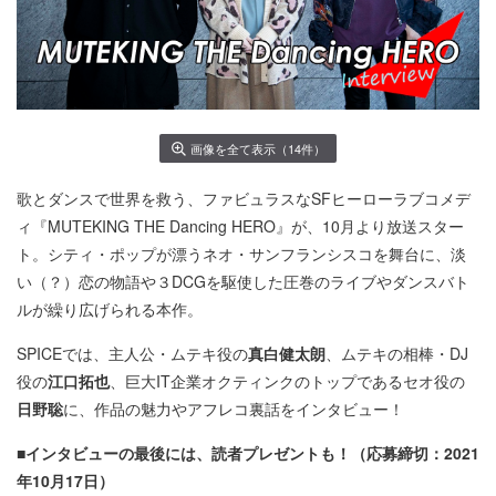
画像を全て表示（14件）
歌とダンスで世界を救う、ファビュラスなSFヒーローラブコメデ
ィ『MUTEKING THE Dancing HERO』が、10月より放送スター
ト。シティ・ポップが漂うネオ・サンフランシスコを舞台に、淡
い（？）恋の物語や３DCGを駆使した圧巻のライブやダンスバト
ルが繰り広げられる本作。
SPICEでは、主人公・ムテキ役の
真白健太朗
、ムテキの相棒・DJ
役の
江口拓也
、巨大IT企業オクティンクのトップであるセオ役の
日野聡
に、作品の魅力やアフレコ裏話をインタビュー！
■インタビューの最後には、読者プレゼントも！（応募締切：2021
年10月17日）