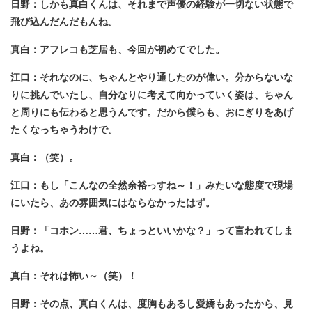
日野：しかも真白くんは、それまで声優の経験が一切ない状態で
飛び込んだんだもんね。
真白：アフレコも芝居も、今回が初めてでした。
江口：それなのに、ちゃんとやり通したのが偉い。分からないな
りに挑んでいたし、自分なりに考えて向かっていく姿は、ちゃん
と周りにも伝わると思うんです。だから僕らも、おにぎりをあげ
たくなっちゃうわけで。
真白：（笑）。
江口：もし「こんなの全然余裕っすね～！」みたいな態度で現場
にいたら、あの雰囲気にはならなかったはず。
日野：「コホン……君、ちょっといいかな？」って言われてしま
うよね。
真白：それは怖い～（笑）！
日野：その点、真白くんは、度胸もあるし愛嬌もあったから、見