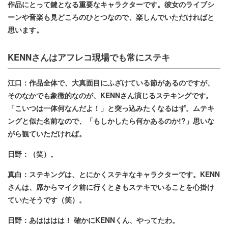
作品にとって鍵となる重要なキャラクターです。彼女のライブシ
ーンや音楽も見どころのひとつなので、楽しんでいただければと
思います。
KENNさんはアフレコ現場でも常にステキ
江口：作品全体で、大真面目にふざけている節があるのですが、
そのなかでも象徴的なのが、KENNさん演じるステキングです。
「こいつは一体何なんだよ！」と突っ込みたくなるはず。ムテキ
ングと似た名前なので、「もしかしたら何かあるのか!?」思いな
がら観ていただければ。
日野：（笑）。
真白：ステキングは、とにかくステキなキャラクターです。KENN
さんは、席からマイク前に行くときもステキでいることを心掛け
ていたそうです（笑）。
日野：あはははは！ 確かにKENNくん、やってたわ。