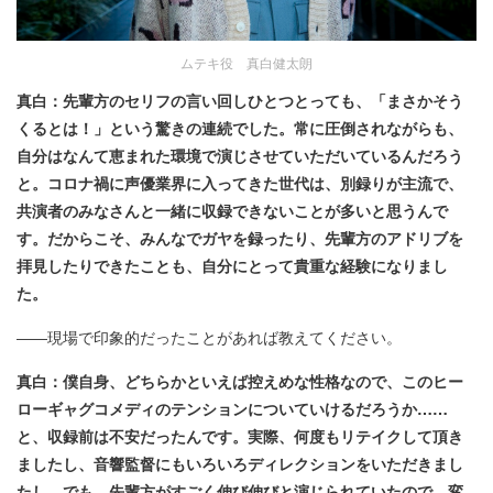
ムテキ役 真白健太朗
真白：先輩方のセリフの言い回しひとつとっても、「まさかそう
くるとは！」という驚きの連続でした。常に圧倒されながらも、
自分はなんて恵まれた環境で演じさせていただいているんだろう
と。コロナ禍に声優業界に入ってきた世代は、別録りが主流で、
共演者のみなさんと一緒に収録できないことが多いと思うんで
す。だからこそ、みんなでガヤを録ったり、先輩方のアドリブを
拝見したりできたことも、自分にとって貴重な経験になりまし
た。
――現場で印象的だったことがあれば教えてください。
真白：僕自身、どちらかといえば控えめな性格なので、このヒー
ローギャグコメディのテンションについていけるだろうか……
と、収録前は不安だったんです。実際、何度もリテイクして頂き
ましたし、音響監督にもいろいろディレクションをいただきまし
たし。でも、先輩方がすごく伸び伸びと演じられていたので、変