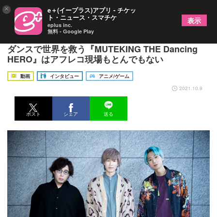
×
e＋(イープラス)アプリ - チケッ
ト・ニュース・スマチケ
表示
eplus inc.
無料 - Google Play
真白健太朗・江口拓也・日野聡インタビュー 歌と
ダンスで世界を救う『MUTEKING THE Dancing
HERO』はアフレコ現場もとんでもない
動画
インタビュー
アニメ/ゲーム
2021.10.9
ポスト
シェア
送る