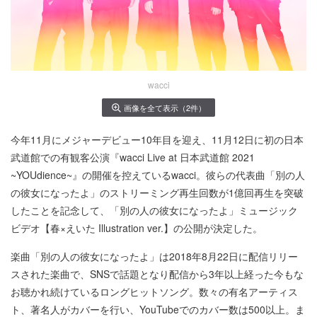
wacci
画像を全て表示（2件）
今年11月にメジャーデビュー10年目を迎え、11月12日に初の日本
武道館での有観客公演『wacci Live at 日本武道館 2021
~YOUdience~』の開催を控えているwacci。彼らの代表曲「別の人
の彼女になったよ」のストリーミング再生回数が1億回再生を突破
したことを記念して、「別の人の彼女になったよ」ミュージック
ビデオ【春×えいた Illustration ver.】の公開が決定した。
楽曲「別の人の彼女になったよ」は2018年8月22日に配信リリー
スされた楽曲で、SNSで話題となり配信から3年以上経った今もな
お聴かれ続けているロングヒットソング。数々の有名アーティス
ト、著名人がカバーを行い、YouTubeでのカバー数は500以上。ま