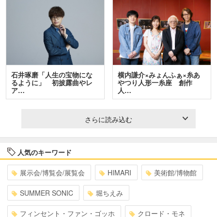
石井琢磨「人生の宝物にな
横内謙介×みょんふぁ×糸あ
るように」 初披露曲やレ
やつり人形一糸座 創作
ア…
人…
さらに読み込む
人気のキーワード
展示会/博覧会/展覧会
HIMARI
美術館/博物館
SUMMER SONIC
堀ちえみ
フィンセント・ファン・ゴッホ
クロード・モネ