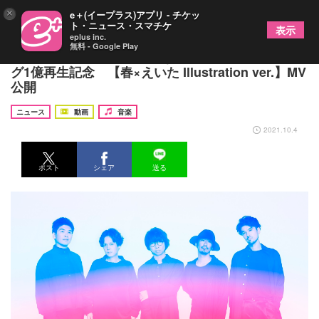
×
e＋(イープラス)アプリ - チケッ
ト・ニュース・スマチケ
表示
eplus inc.
無料 - Google Play
wacci、「別の人の彼女になったよ」ストリーミン
グ1億再生記念 【春×えいた Illustration ver.】MV
公開
ニュース
動画
音楽
2021.10.4
ポスト
シェア
送る