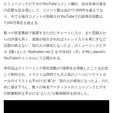
たミュージックビデオのYouTubeコメント欄が、自分自身の過去
の恋愛を語る場として、コメント数は合計17,000件を超えてお
り、今でも毎日コメントが投稿されYouTubeでの総再生回数は
7,000万再生を超える。
数々の音楽番組で披露するたびにチャートに入り、また芸能人か
らの評価も高く、楽曲が紹介されればトレンド入りを果たすなど
話題の絶えない「別の人の彼女になったよ」のミュージックビデ
オ【春×えいた Illustration ver.】を10月4日（月）21時にwacciの
YouTubeチャンネルにて公開される。
本作品はストリーミング再生回数が1億再生を突破したことを記念
して制作され、イラストはSNSでも大人気のノーコピーライトガ
ールのイラストも手がける“春”が「別の人の彼女になったよ」のた
めに描き下ろし、数々の有名アーティストのミュージックビデオ
の映像制作を手がける“えいた”が動画制作を担当した。