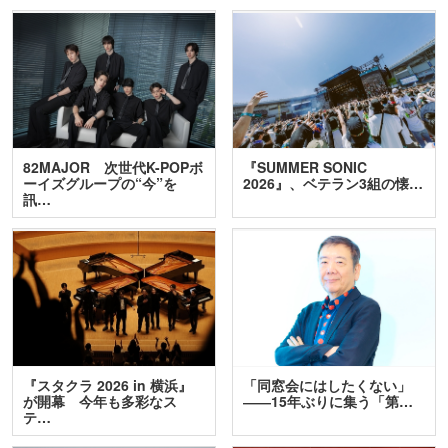
82MAJOR 次世代K-POPボ
『SUMMER SONIC
ーイズグループの“今”を
2026』、ベテラン3組の懐…
訊…
『スタクラ 2026 in 横浜』
「同窓会にはしたくない」
が開幕 今年も多彩なス
――15年ぶりに集う「第…
テ…