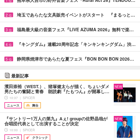
1
位
埼玉であらたな文具販売イベントがスタート 『まるっと…
2
位
福島最大級の音楽フェス『LIVE AZUMA 2026』無料で楽…
3
位
『キングダム』連載20周年記念「キンキンキングダム」渋…
4
位
静岡県焼津市であらたな夏フェス『BON BON BON 2026…
5
位
最新記事
濱田崇裕（WEST.）、猪塚健太らが描く、ちょいダメ
NEW
男たちの奮闘と青春 朗読劇『たもつん』が開幕し…
10:37 ｜ SPICER
ニュース
舞台
『サントリー1万人の第九』Aぇ! groupの佐野晶哉が
NEW
合唱団代表として出演することが決定
10:00 ｜ SPICER
ニュース
クラシック