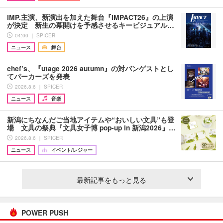
IMP.主演、新演出を加えた舞台『IMPACT26』の上演
が決定 新生の幕開けを予感させるキービジュアル…
04:00 ｜ SPICER
ニュース
舞台
chef’s、『utage 2026 autumn』の対バンゲストとし
てパーカーズを発表
2026.8.6 ｜ SPICER
ニュース
音楽
新潟にちなんだご当地アイテムや“おいしい文具”も登
場 文具の祭典『文具女子博 pop-up in 新潟2026』…
2026.8.6 ｜ SPICER
ニュース
イベント/レジャー
最新記事をもっと見る
POWER PUSH