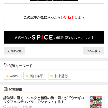
この記事が気に入ったら
いいね！
しよう
見逃せない
の最新情報をお届けします
前の記事
次の記事
関連キーワード
wacci
橋口洋平
村中慧慈
関連記事
諏訪湖に響く シルクと精密の街・岡谷が『ウナギロ
ックフェスティバル』でシャウトする！
2026.7.23 ｜ SPICER