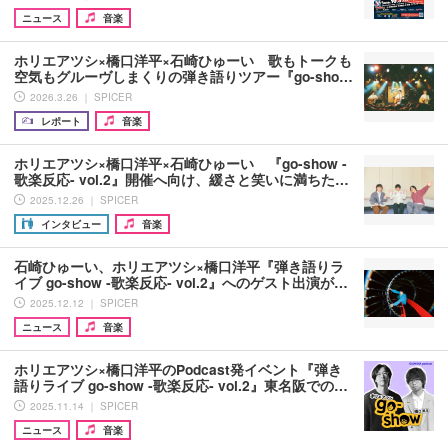
ニュース
音楽
ホリエアツシ×橋口洋平×石崎ひゅーい 歌もトークも
空気もグルーヴしまくりの弾き語りツアー『go-sho…
2026.3.26 ｜ SPICER
レポート
音楽
ホリエアツシ×橋口洋平×石崎ひゅーい 『go-show -
歌楽反応- vol.2』開催へ向け、緩さと笑いに満ちた…
2025.12.26 ｜ SPICER
インタビュー
音楽
石崎ひゅーい、ホリエアツシ×橋口洋平『弾き語りラ
イブ go-show ‐歌楽反応‐ vol.2』へのゲスト出演が…
2025.12.12 ｜ SPICER
ニュース
音楽
ホリエアツシ×橋口洋平のPodcast発イベント『弾き
語りライブ go-show ‐歌楽反応‐ vol.2』東名阪での…
2025.11.14 ｜ SPICER
ニュース
音楽