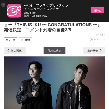
×
e＋(イープラス)アプリ - チケッ
ト・ニュース・スマチケ
表示
eplus inc.
無料 - Google Play
山崎育三郎が考える究極のエンターテインメントシ
ョー『THIS IS IKU 〜 CONGRATULATIONS 〜』
開催決定 コメント到着の画像3/5
SPICER
2021.10.6
ニュース
舞台
前の画像
記事に戻る
次の画像