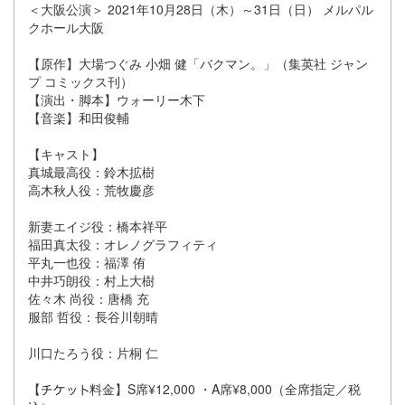
＜大阪公演＞ 2021年10月28日（木）～31日（日） メルパル
クホール大阪
【原作】大場つぐみ 小畑 健「バクマン。」（集英社 ジャン
プ コミックス刊）
【演出・脚本】ウォーリー木下
【音楽】和田俊輔
【キャスト】
真城最高役：鈴木拡樹
高木秋人役：荒牧慶彦
新妻エイジ役：橋本祥平
福田真太役：オレノグラフィティ
平丸一也役：福澤 侑
中井巧朗役：村上大樹
佐々木 尚役：唐橋 充
服部 哲役：長谷川朝晴
川口たろう役：片桐 仁
【
料金】S席¥12,000 ・A席¥8,000（全席指定／税