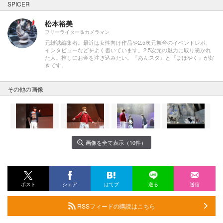
SPICER
松本裕美
フリーライター＆カメラマン
元雑誌編集者。最近は女性向け作品や2.5次元舞台のイベントレポ、
インタビューなどをよく書いています。2.5次元の魅力に取り憑かれ
た人。推しにお金を注ぎ込みたい。『あんスタ』と『まほやく』が好
きです。
その他の画像
画像を全て表示（10件）
ポスト
シェア
はてブ
送る
送信
RSSフィードの購読はこちら