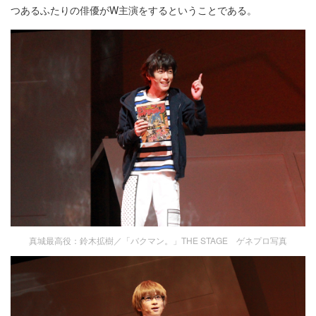
つあるふたりの俳優がW主演をするということである。
真城最高役：鈴木拡樹／「バクマン。」THE STAGE ゲネプロ写真