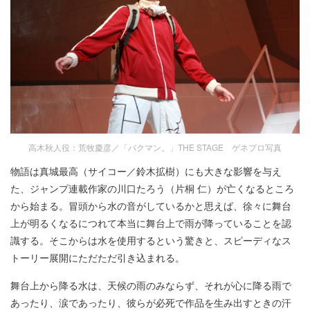
高木秋人役：荒牧慶彦／「バクマン。」THE STAGE ゲネプロ写真
物語は真城最高（サイコー／鈴木拡樹）にも大きな影響を与え
た、ジャンプ連載作家の川口たろう（片桐 仁）が亡くなるところ
から始まる。冒頭から水の音がしているかと思えば、徐々に舞台
上が明るくなるにつれて本当に舞台上で雨が降っていることを認
識する。そこからは水を使用するという驚きと、スピーディなス
トーリー展開にただただ引き込まれる。
舞台上から降る水は、天候の雨のみならず、それが心に降る雨で
あったり、涙であったり、彼らが必死で作品を生み出すときの汗