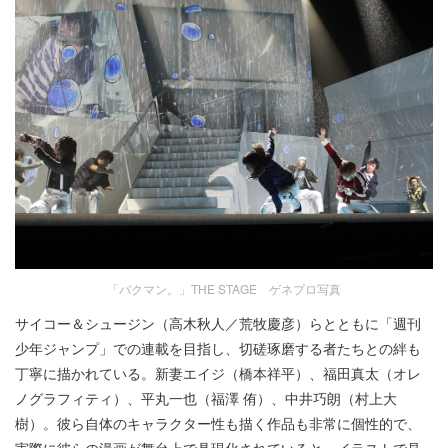
「バクマン。」THE STAGE ゲネプロ写真
サイコー＆シュージン（高木秋人／荒牧慶彦）らとともに「週刊
少年ジャンプ」での連載を目指し、切磋琢磨する者たちとの絆も
丁寧に描かれている。新妻エイジ（橋本祥平）、福田真太（オレ
ノグラフィティ）、平丸一也（福澤 侑）、中井巧朗（村上大
樹）。彼ら自体のキャラクター性も描く作品も非常に個性的で、
実際に彼らの漫画が舞台上で具現化されていると、イラストで見