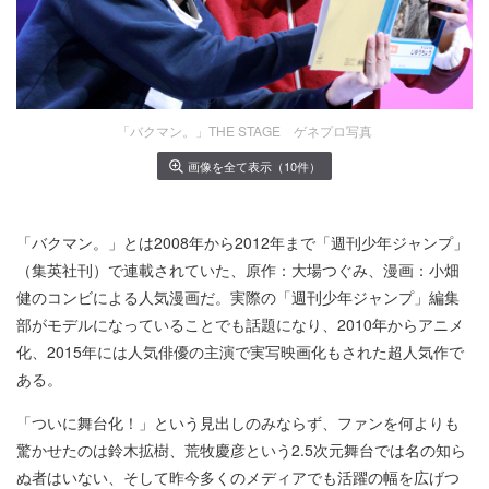
「バクマン。」THE STAGE ゲネプロ写真
画像を全て表示（10件）
「バクマン。」とは2008年から2012年まで「週刊少年ジャンプ」
（集英社刊）で連載されていた、原作：大場つぐみ、漫画：小畑
健のコンビによる人気漫画だ。実際の「週刊少年ジャンプ」編集
部がモデルになっていることでも話題になり、2010年からアニメ
化、2015年には人気俳優の主演で実写映画化もされた超人気作で
ある。
「ついに舞台化！」という見出しのみならず、ファンを何よりも
驚かせたのは鈴木拡樹、荒牧慶彦という2.5次元舞台では名の知ら
ぬ者はいない、そして昨今多くのメディアでも活躍の幅を広げつ