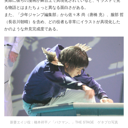
る物語とはまたちょっと異なる面白さがある。
また、「少年ジャンプ編集部」から佐々木 尚（唐橋 充）、服部 哲
（長谷川朝晴）を含め、どの役者も非常にイラストが具現化した
かのような外見完成度である。
新妻エイジ役：橋本祥平／「バクマン。」THE STAGE ゲネプロ写真