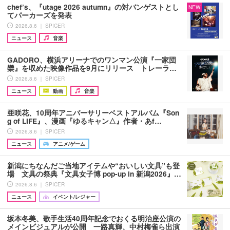
chef’s、『utage 2026 autumn』の対バンゲストとし
NEW
てパーカーズを発表
2026.8.6 ｜ SPICER
ニュース
音楽
GADORO、横浜アリーナでのワンマン公演『一家団
欒』を収めた映像作品を9月にリリース トレーラ…
2026.8.6 ｜ SPICER
ニュース
動画
音楽
亜咲花、10周年アニバーサリーベストアルバム『Son
g of LIFE』、漫画『ゆるキャン△』作者・あf…
2026.8.6 ｜ SPICER
ニュース
アニメ/ゲーム
新潟にちなんだご当地アイテムや“おいしい文具”も登
場 文具の祭典『文具女子博 pop-up in 新潟2026』…
2026.8.6 ｜ SPICER
ニュース
イベント/レジャー
坂本冬美、歌手生活40周年記念でおくる明治座公演の
メインビジュアルが公開 一路真輝、中村梅雀ら出演