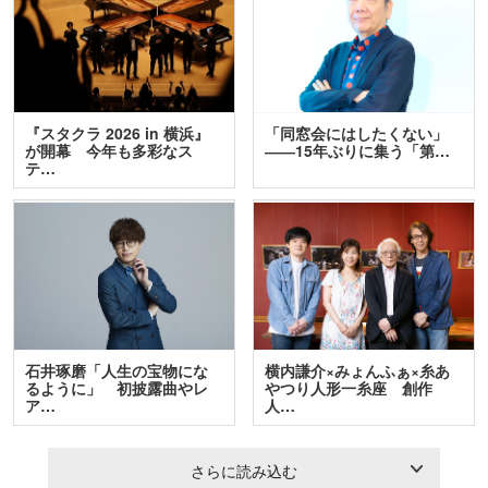
『スタクラ 2026 in 横浜』
「同窓会にはしたくない」
が開幕 今年も多彩なス
――15年ぶりに集う「第…
テ…
石井琢磨「人生の宝物にな
横内謙介×みょんふぁ×糸あ
るように」 初披露曲やレ
やつり人形一糸座 創作
ア…
人…
さらに読み込む