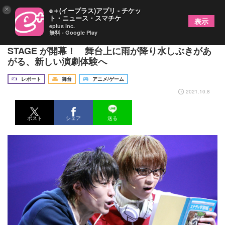
×
e＋(イープラス)アプリ - チケッ
ト・ニュース・スマチケ
表示
eplus inc.
無料 - Google Play
鈴木拡樹・荒牧慶彦Ｗ主演の「バクマン。」THE
STAGE が開幕！ 舞台上に雨が降り水しぶきがあ
がる、新しい演劇体験へ
レポート
舞台
アニメ/ゲーム
2021.10.8
ポスト
シェア
送る