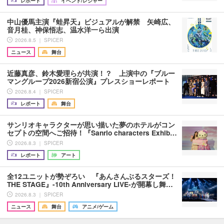
レポート
イベント/レジャー
中山優馬主演『蛙昇天』ビジュアルが解禁 矢崎広、
音月桂、神保悟志、温水洋一ら出演
2026.8.5 ｜ SPICER
ニュース
舞台
近藤真彦、鈴木愛理らが共演！？ 上演中の『ブルー
マングループ2026新宿公演』プレスショーレポート
2026.8.4 ｜ SPICER
レポート
舞台
サンリオキャラクターが思い描いた夢のホテルがコン
セプトの空間へご招待！『Sanrio characters Exhib…
2026.8.3 ｜ SPICER
レポート
アート
全12ユニットが勢ぞろい 『あんさんぶるスターズ！
THE STAGE』-10th Anniversary LIVE-が開幕し舞…
2026.8.3 ｜ SPICER
ニュース
舞台
アニメ/ゲーム