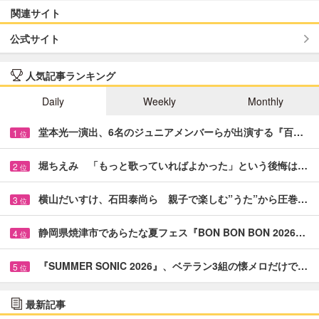
関連サイト
公式サイト
人気記事ランキング
Daily
Weekly
Monthly
堂本光一演出、6名のジュニアメンバーらが出演する『百…
1
位
堀ちえみ 「もっと歌っていればよかった」という後悔は…
2
位
横山だいすけ、石田泰尚ら 親子で楽しむ”うた”から圧巻…
3
位
静岡県焼津市であらたな夏フェス『BON BON BON 2026…
4
位
『SUMMER SONIC 2026』、ベテラン3組の懐メロだけで…
5
位
最新記事