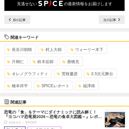
見逃せない
の最新情報をお届けします
前の記事
次の記事
関連キーワード
長谷川朝晴
村上大樹
ウォーリー木下
片桐仁
鈴木拡樹
唐橋充
オレノグラフィティ
荒牧慶彦
2.5次元舞台
橋本祥平
SPICEレポート
福澤侑
関連記事
恐竜の「食」をテーマにダイナミックに読み解く！
『ヨコハマ恐竜展2026～恐竜の食卓大図鑑～』レポ…
2026.8.5 ｜ SPICER