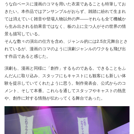
うな白ベースに漫画のコマを用いた衣裳であることも特筆してお
きたい。本作品ではアンサンブルがおらず、雑踏に紛れて生まれ
ては消えていく雑音や登場人物以外の声――それらも全て機械か
ら生み出される効果音ではなく、板の上に立つ人がその世界の情
景も描写している。
そんな数々の演出の仕方を含め、ジャンル的には2.5次元舞台とさ
れているが、漫画のコマのように演劇ジャンルのワクをも飛び出
す作品であると感じた。
演劇も、漫画と同様に「創作」するものである。できることをふ
んだんに取り込み、スタッフにもキャストにも観客にも新しい体
験を提示していてくれたように思う。制作発表会、公式からのコ
メント、そして本番。これらを通してスタッフやキャストの熱意
や、創作に対する情熱が伝わってくる舞台であった。