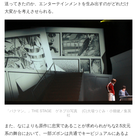
送ってきたのか、エンターテインメントを生み出すのがどれだけ
大変かを考えさせられる。
「バクマン。」THE STAGE ゲネプロ写真 (C)大場つぐみ・小畑健／集英
社
また、なによりも原作に忠実であることが求められがちな2.5次元
系の舞台において、一部ズボンは共通でキービジュアルにあるよ