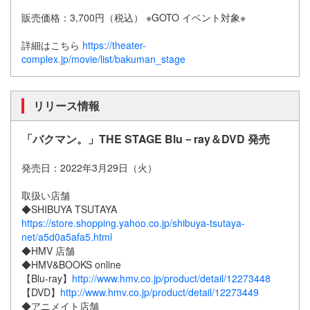
販売価格：3,700円（税込） ※GOTO イベント対象※
詳細はこちら
https://theater-
complex.jp/movie/list/bakuman_stage
リリース情報
「バクマン。」THE STAGE Blu－ray＆DVD 発売
発売日：2022年3月29日（火）
取扱い店舗
◆SHIBUYA TSUTAYA
https://store.shopping.yahoo.co.jp/shibuya-tsutaya-
net/a5d0a5afa5.html
◆HMV 店舗
◆HMV&BOOKS online
【Blu-ray】
http://www.hmv.co.jp/product/detail/12273448
【DVD】
http://www.hmv.co.jp/product/detail/12273449
◆アニメイト店舗