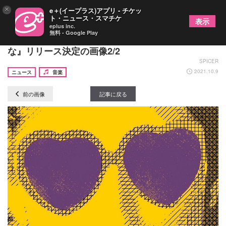
×
e＋(イープラス)アプリ - チケッ
ト・ニュース・スマチケ
表示
eplus inc.
無料 - Google Play
一寸先闇バンド、11/10に３曲入りEP『知らんが
な』リリース決定の画像2/2
SPICER
2021.10.9
ニュース
音楽
前の画像
記事に戻る