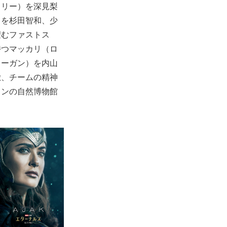
ョリー）を深見梨
）を杉田智和、少
望むファストス
持つマッカリ（ロ
コーガン）を内山
徹、チームの精神
ドンの自然博物館