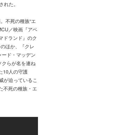
された。
。不死の種族“エ
CU／映画『アベ
マドランド』のク
ーのほか、『クレ
ャード・マッデン
ソクらが名を連ね
た10人の守護
威が迫っているこ
た不死の種族・エ