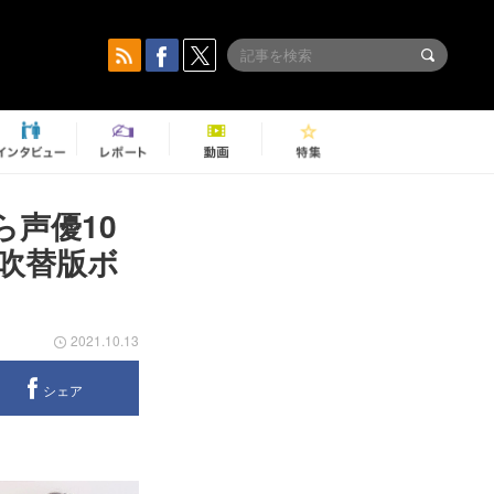
声優10
吹替版ボ
2021.10.13
シェア