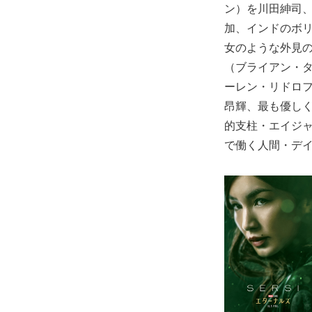
ン）を川田紳司
加、インドのボ
女のような外見
（ブライアン・
ーレン・リドロ
昂輝、最も優し
的支柱・エイジ
で働く人間・デ