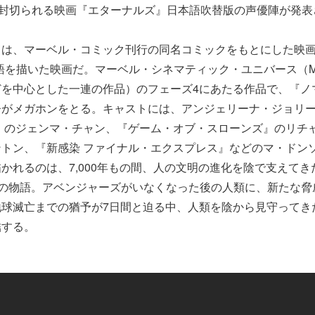
に封切られる映画『エターナルズ』日本語吹替版の声優陣が発表
は、マーベル・コミック刊行の同名コミックをもとにした映画
語を描いた映画だ。マーベル・シネマティック・ユニバース（M
どを中心とした一連の作品）のフェーズ4にあたる作品で、『ノ
督がメガホンをとる。キャストには、アンジェリーナ・ジョリ
』のジェンマ・チャン、『ゲーム・オブ・スローンズ』のリチ
トン、『新感染 ファイナル・エクスプレス』などのマ・ドン
かれるのは、7,000年もの間、人の文明の進化を陰で支えてき
”の物語。アベンジャーズがいなくなった後の人類に、新たな脅
地球滅亡までの猶予が7日間と迫る中、人類を陰から見守ってき
結する。