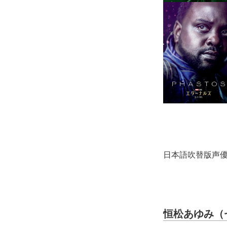
日本語吹替版声
恒松あゆみ（