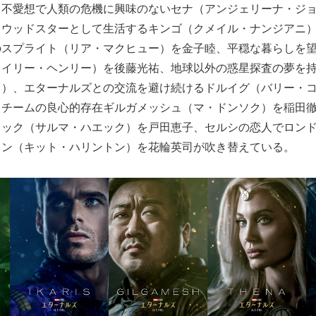
、不愛想で人類の危機に興味のないセナ（アンジェリーナ・ジ
リウッドスターとして生活するキンゴ（クメイル・ナンジアニ
のスプライト（リア・マクヒュー）を金子睦、平穏な暮らしを
タイリー・ヘンリー）を後藤光祐、地球以外の惑星探査の夢を
フ）、エターナルズとの交流を避け続けるドルイグ（バリー・
くチームの良心的存在ギルガメッシュ（マ・ドンソク）を稲田
ャック（サルマ・ハエック）を戸田恵子、セルシの恋人でロン
イン（キット・ハリントン）を花輪英司が吹き替えている。