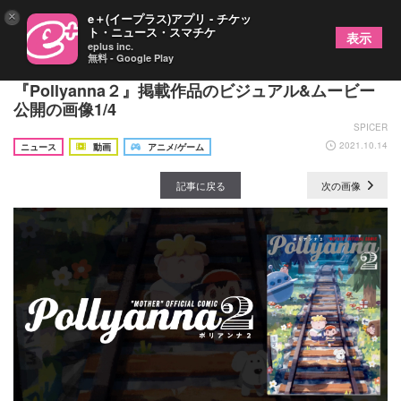
×
e＋(イープラス)アプリ - チケッ
ト・ニュース・スマチケ
表示
eplus inc.
無料 - Google Play
ゲーム『MOTHER』の公式トリビュートコミック
『Pollyanna２』掲載作品のビジュアル&ムービー
公開の画像1/4
SPICER
2021.10.14
ニュース
動画
アニメ/ゲーム
記事に戻る
次の画像